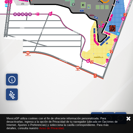
MexicoGP utiliza cookies con el fin de ofrecerte información personalizada. Para
desactivarlas, ingresa a la opción de Privacidad de tu navegador (ubicada en Opciones de
Internet, Ajustes o Preferencias) y selecciona la casilla correspondiente. Para más
detalles, consulta nuestro
Aviso de Privacidad
.