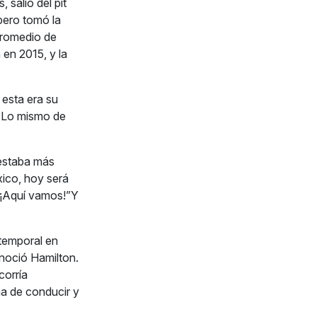
 salió del pit
pero tomó la
promedio de
 en 2015, y la
 esta era su
. Lo mismo de
 estaba más
xico, hoy será
. ¡Aquí vamos!”Y
 temporal en
onoció Hamilton.
corría
ma de conducir y