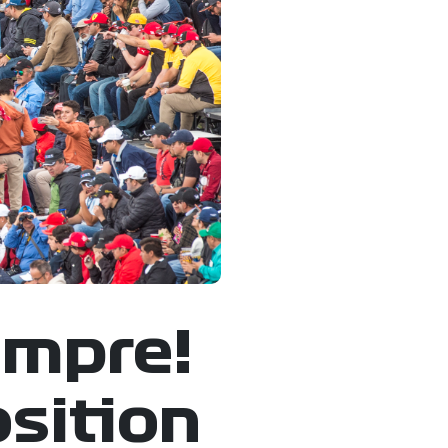
empre!
osition