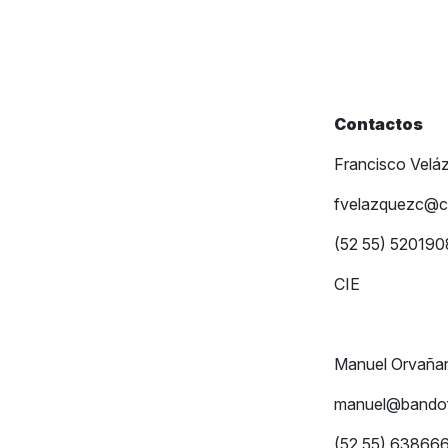
Contactos
Francisco Velá
fvelazquezc@c
(52 55) 52019
CIE
Manuel Orvaña
manuel@bandof
(52 55) 63866