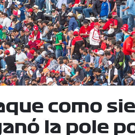
taque como si
anó la pole p