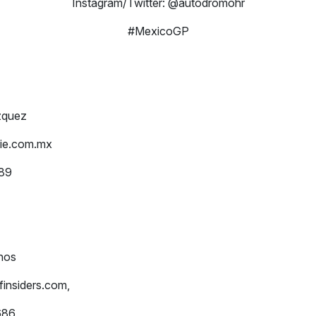
Instagram/Twitter: @autodromohr
#MexicoGP
zquez
ie.com.mx
089
nos
insiders.com
,
686