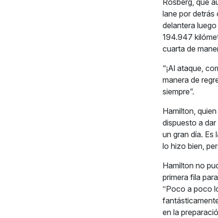
Rosberg, que aún
lane por detrás
delantera luego
194.947 kilómet
cuarta de mane
“¡Al ataque, co
manera de regre
siempre”.
Hamilton, quien
dispuesto a dar 
un gran día. Es
lo hizo bien, p
Hamilton no pud
primera fila pa
‟Poco a poco lo
fantásticamente
en la preparaci