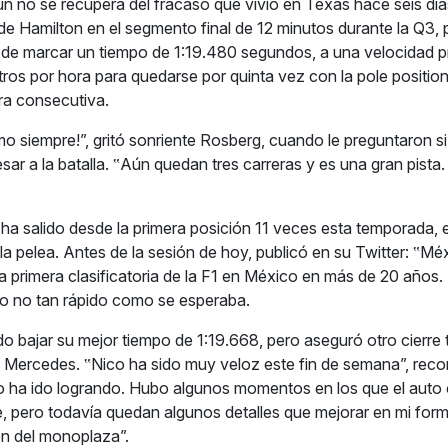
 no se recupera del fracaso que vivió en Texas hace seis días,
 de Hamilton en el segmento final de 12 minutos durante la Q3, 
 de marcar un tiempo de 1:19.480 segundos, a una velocidad 
ros por hora para quedarse por quinta vez con la pole position
ra consecutiva.
mo siempre!”, gritó sonriente Rosberg, cuando le preguntaron si
sar a la batalla. ‟Aún quedan tres carreras y es una gran pista
 ha salido desde la primera posición 11 veces esta temporada,
la pelea. Antes de la sesión de hoy, publicó en su Twitter: ‟Mé
 la primera clasificatoria de la F1 en México en más de 20 años
ero no tan rápido como se esperaba.
o bajar su mejor tiempo de 1:19.668, pero aseguró otro cierre
ra Mercedes. ‟Nico ha sido muy veloz este fin de semana”, rec
 ha ido logrando. Hubo algunos momentos en los que el auto 
, pero todavía quedan algunos detalles que mejorar en mi for
ón del monoplaza”.