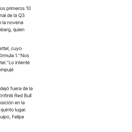
os primeros 10
nal de la Q3
en la novena
nberg, quien
ettel, cuyo
órmula 1.‟Nos
tel.‟Lo intenté
 empujé
dejó fuera de la
finiti Red Bull
sición en la
quinto lugar.
uipo, Felipe