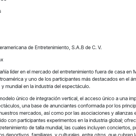
s
eramericana de Entretenimiento, S.A.B de C. V.
mx
ía líder en el mercado del entretenimiento fuera de casa en 
roamérica y uno de los participantes más destacados en el á
y mundial en la industria del espectáculo.
modelo único de integración vertical, el acceso único a una im
ctáculos, una base de anunciantes conformada por los princip
n nuestros mercados, así como por las asociaciones y alianzas 
do con participantes experimentos en la industria global; ofr
retenimiento de talla mundial, las cuales incluyen conciertos,
os deportivos, familiares, y culturales, entre otros, que cubren