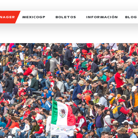
ANAGER
MEXICOGP
BOLETOS
INFORMACIÓN
BLOG
GALERIA SOCIAL
HORARIOS
NOTIC
SOMOS PARTE DEL VUELO
DUDAS
SUSCR
SOSTENIBILIDAD
DERECHO DE PRIMERA 
MEXI
CELEBRA CON NOSOTROS
REFORESTEMOS JUNTO
INTE
MOTORSPORT ACADEM
VOLUNTARIOS
EXPOSICIÓN FOTOGRÁF
CAMPEONATO
PATROCINADORES
LEGALES TICKETMAST