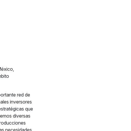
México,
mbito
portante red de
ales inversores
estratégicas que
ecemos diversas
 producciones
 las necesidades