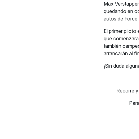
Max Verstappen
quedando en octa
autos de Force 
El primer pilot
que comenzaran 
también campeó
arrancarán al fina
¡Sin duda algu
Recorre 
Para