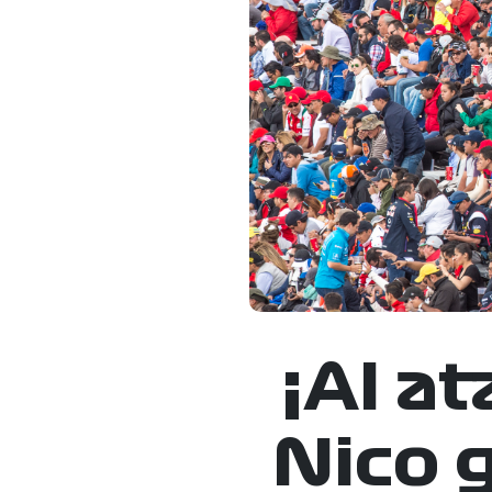
¡Al a
Nico g