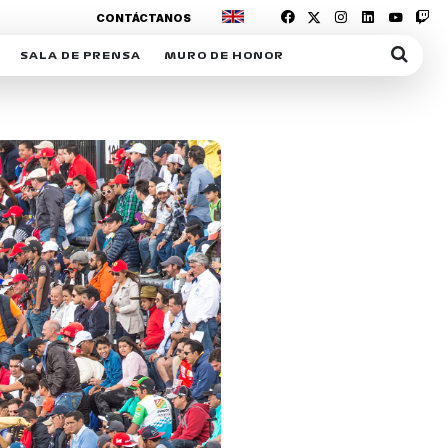
CONTÁCTANOS
SALA DE PRENSA
MURO DE HONOR
IAS
SUSCRIPCIÓN SALA DE PRENSA
IPCIÓN RACING NEWS
COMUNICADOS
OPCIÓN
COGP
ACREDITACIONES
S
RACTIVOS
Y
ICA
ER