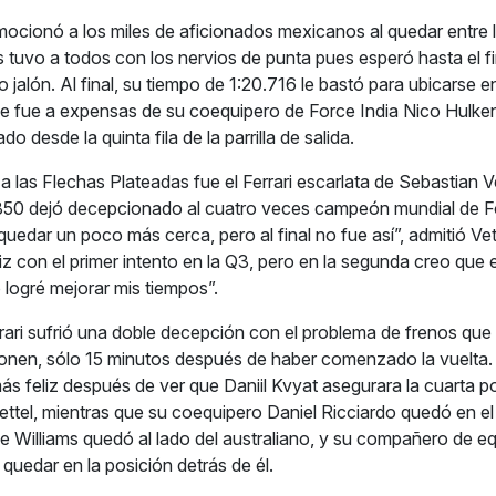
cionó a los miles de aficionados mexicanos al quedar entre l
s tuvo a todos con los nervios de punta pues esperó hasta el fi
mo jalón. Al final, su tiempo de 1:20.716 le bastó para ubicarse 
e fue a expensas de su coequipero de Force India Nico Hulke
do desde la quinta fila de la parrilla de salida.
a las Flechas Plateadas fue el Ferrari escarlata de Sebastian V
.850 dejó decepcionado al cuatro veces campeón mundial de F
uedar un poco más cerca, pero al final no fue así”, admitió Vet
liz con el primer intento en la Q3, pero en la segunda creo que
logré mejorar mis tiempos”.
rari sufrió una doble decepción con el problema de frenos que 
onen, sólo 15 minutos después de haber comenzado la vuelta. In
ás feliz después de ver que Daniil Kvyat asegurara la cuarta po
 Vettel, mientras que su coequipero Daniel Ricciardo quedó en el 
de Williams quedó al lado del australiano, y su compañero de eq
quedar en la posición detrás de él.