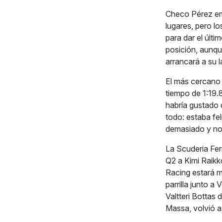
Checo Pérez emo
lugares, pero lo
para dar el últi
posición, aunqu
arrancará a su la
El más cercano 
tiempo de 1:19
habría gustado q
todo: estaba fe
demasiado y no 
La Scuderia Fer
Q2 a Kimi Raikk
Racing estará m
parrilla junto a
Valtteri Bottas 
Massa, volvió a 