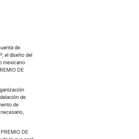
 cuenta de
 el diseño del
oto mexicano
 PREMIO DE
rganización
delación de
omento de
 necesario,
AN PREMIO DE