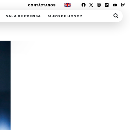
CONTÁCTANOS
SALA DE PRENSA
MURO DE HONOR
IAS
SUSCRIPCIÓN SALA DE PRENSA
IPCIÓN RACING NEWS
COMUNICADOS
OPCIÓN
COGP
ACREDITACIONES
S
RACTIVOS
Y
ICA
ER