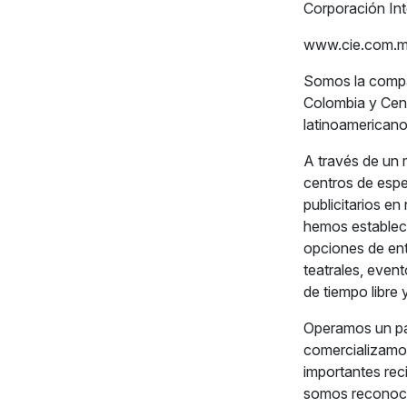
Corporación Int
www.cie.com.
Somos la compañ
Colombia y Cent
latinoamericano 
A través de un 
centros de espe
publicitarios e
hemos estableci
opciones de ent
teatrales, event
de tiempo libre
Operamos un pa
comercializamo
importantes rec
somos reconoci