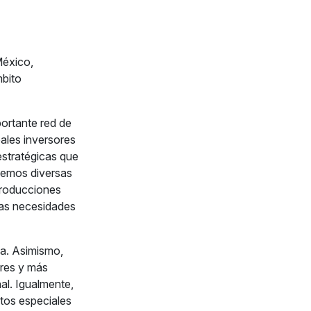
México,
mbito
portante red de
ales inversores
estratégicas que
ecemos diversas
 producciones
 las necesidades
a. Asimismo,
res y más
al. Igualmente,
tos especiales