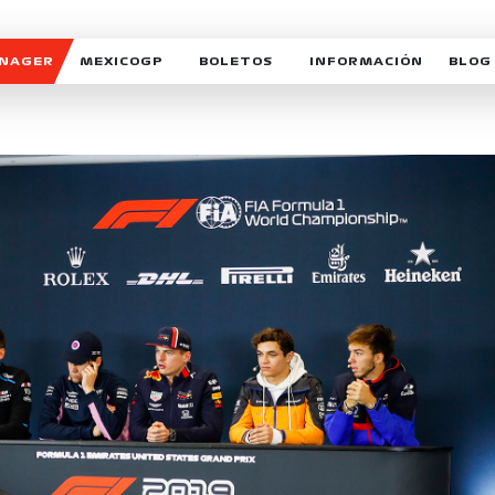
ANAGER
MEXICOGP
BOLETOS
INFORMACIÓN
BLOG
GALERIA SOCIAL
HORARIOS
NOTIC
SOMOS PARTE DEL VUELO
DUDAS
SUSCR
SOSTENIBILIDAD
DERECHO DE PRIMERA 
MEXI
CELEBRA CON NOSOTROS
REFORESTEMOS JUNTO
INTE
MOTORSPORT ACADEM
VOLUNTARIOS
EXPOSICIÓN FOTOGRÁF
CAMPEONATO
PATROCINADORES
LEGALES TICKETMAST