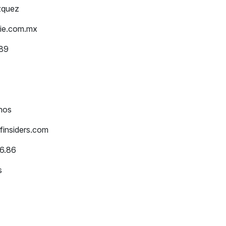
co Velázquez
ie.com.mx
) 52019089
IE
nos
insiders.com
66.86
rs