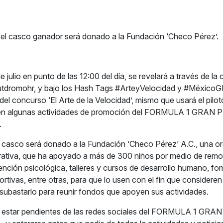
 el casco ganador será donado a la Fundación ‘Checo Pérez’.
de julio en punto de las 12:00 del día, se revelará a través de la
tdromohr, y bajo los Hash Tags #ArteyVelocidad y #MéxicoGP,
el concurso ‘El Arte de la Velocidad’, mismo que usará el pil
 en algunas actividades de promoción del FORMULA 1 GRAN
.
l casco será donado a la Fundación ‘Checo Pérez’ A.C., una o
rativa, que ha apoyado a más de 300 niños por medio de remo
ención psicológica, talleres y cursos de desarrollo humano, f
rtivas, entre otras, para que lo usen con el fin que consideren
 subastarlo para reunir fondos que apoyen sus actividades.
a estar pendientes de las redes sociales del FORMULA 1 GR