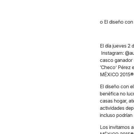
o El diseño con
El día jueves 2 
Instagram: @au
casco ganador d
‘Checo’ Pérez
MÉXICO 2015®
El diseño con e
benéfica no luc
casas hogar, at
actividades depo
incluso podrían
Los invitamos 