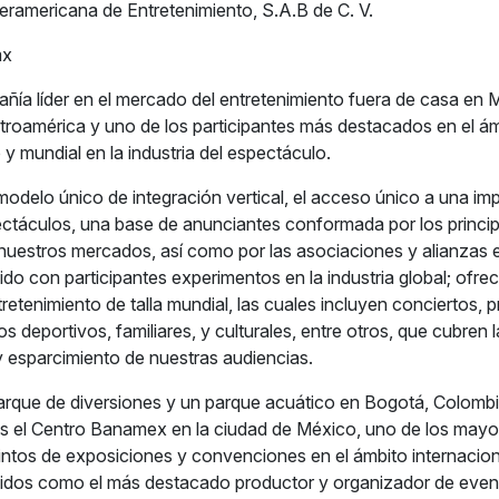
eramericana de Entretenimiento, S.A.B de C. V.
mx
ía líder en el mercado del entretenimiento fuera de casa en 
roamérica y uno de los participantes más destacados en el á
y mundial en la industria del espectáculo.
modelo único de integración vertical, el acceso único a una im
ctáculos, una base de anunciantes conformada por los princip
n nuestros mercados, así como por las asociaciones y alianzas 
do con participantes experimentos en la industria global; ofr
retenimiento de talla mundial, las cuales incluyen conciertos,
os deportivos, familiares, y culturales, entre otros, que cubren
 y esparcimiento de nuestras audiencias.
rque de diversiones y un parque acuático en Bogotá, Colombi
s el Centro Banamex en la ciudad de México, uno de los mayo
intos de exposiciones y convenciones en el ámbito internacion
dos como el más destacado productor y organizador de even