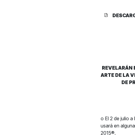
DESCAR
REVELARÁN 
ARTE DE LA 
DE P
o El 2 de julio 
usará en algu
2015®.