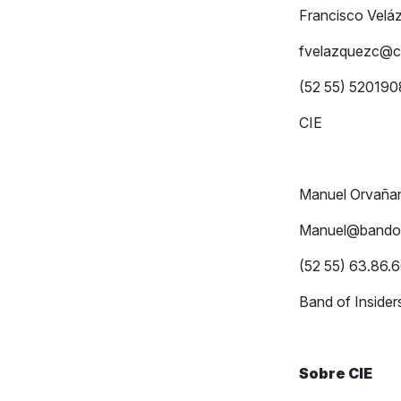
Francis
fvelazquezc@c
(52 55
C
Manuel Orvaña
Manuel@bandof
(52 55) 63.86.
Band of Inside
Sobre CIE