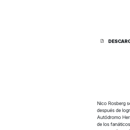
DESCAR
Nico Rosberg se
después de logr
Autódromo Herm
de los fanátic