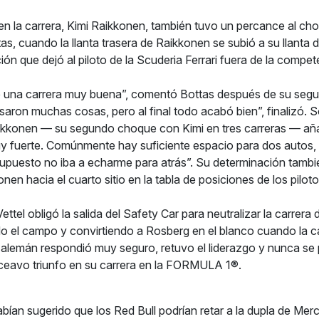
n la carrera, Kimi Raikkonen, también tuvo un percance al cho
as, cuando la llanta trasera de Raikkonen se subió a su llanta 
ción que dejó al piloto de la Scuderia Ferrari fuera de la compet
e una carrera muy buena”, comentó Bottas después de su segu
aron muchas cosas, pero al final todo acabó bien”, finalizó. S
aikkonen — su segundo choque con Kimi en tres carreras — añ
 fuerte. Comúnmente hay suficiente espacio para dos autos,
upuesto no iba a echarme para atrás”. Su determinación tambié
nen hacia el cuarto sitio en la tabla de posiciones de los piloto
Vettel obligó la salida del Safety Car para neutralizar la carrera 
do el campo y convirtiendo a Rosberg en el blanco cuando la car
 alemán respondió muy seguro, retuvo el liderazgo y nunca se
ceavo triunfo en su carrera en la FORMULA 1®.
abían sugerido que los Red Bull podrían retar a la dupla de Mer