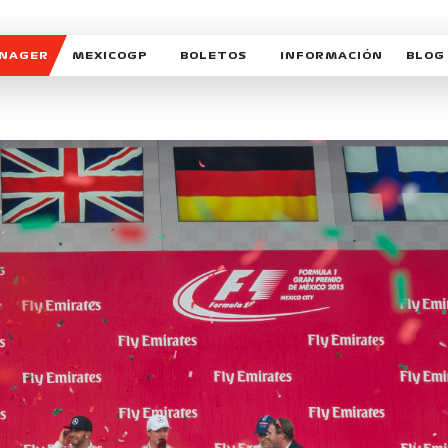
ANAGER
MEXICOGP
BOLETOS
INFORMACIÓN
BLOG
GALERIA SOCIAL
HORARIOS
NOTIC
SOMOS PARTE DEL VUELO
DUDAS
SUSCR
SOSTENIBILIDAD
DERECHO DE PRIMERA 
MEXI
CELEBRA CON NOSOTROS
REFORESTEMOS JUNTO
INTE
MOTORSPORT ACADEM
VOLUNTARIOS
EXPOSICIÓN FOTOGRÁF
CAMPEONATO
PATROCINADORES
LEGALES TICKETMAST