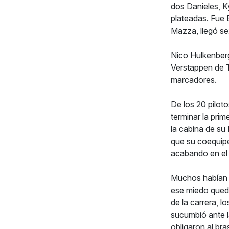
dos Danieles, K
plateadas. Fue 
Mazza, llegó se
Nico Hulkenberg
Verstappen de 
marcadores.
De los 20 piloto
terminar la pri
la cabina de su 
que su coequiper
acabando en el 
Muchos habían t
ese miedo quedó
de la carrera, l
sucumbió ante l
obligaron al br