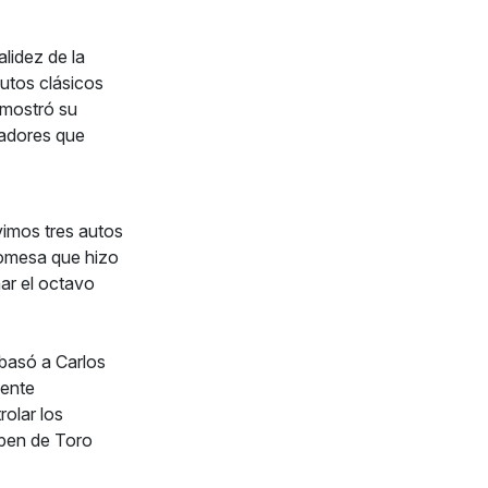
lidez de la
utos clásicos
demostró su
tadores que
uvimos tres autos
romesa que hizo
mar el octavo
basó a Carlos
mente
olar los
ppen de Toro