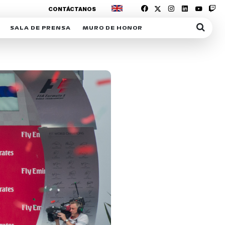
CONTÁCTANOS
SALA DE PRENSA
MURO DE HONOR
IAS
SUSCRIPCIÓN SALA DE PRENSA
IPCIÓN RACING NEWS
COMUNICADOS
OPCIÓN
COGP
ACREDITACIONES
S
RACTIVOS
Y
ICA
ER