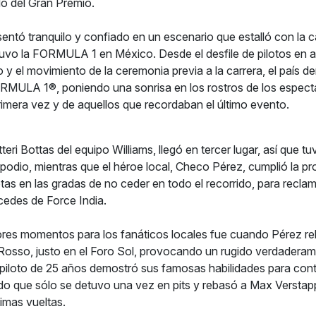
o del Gran Premio.
entó tranquilo y confiado en un escenario que estalló con la ca
uvo la FORMULA 1 en México. Desde el desfile de pilotos en a
o y el movimiento de la ceremonia previa a la carrera, el país 
ORMULA 1®, poniendo una sonrisa en los rostros de los espec
primera vez y de aquellos que recordaban el último evento.
tteri Bottas del equipo Williams, llegó en tercer lugar, así que t
podio, mientras que el héroe local, Checo Pérez, cumplió la p
tas en las gradas de no ceder en todo el recorrido, para recla
cedes de Force India.
res momentos para los fanáticos locales fue cuando Pérez re
Rosso, justo en el Foro Sol, provocando un rugido verdadera
piloto de 25 años demostró sus famosas habilidades para contr
do que sólo se detuvo una vez en pits y rebasó a Max Versta
timas vueltas.