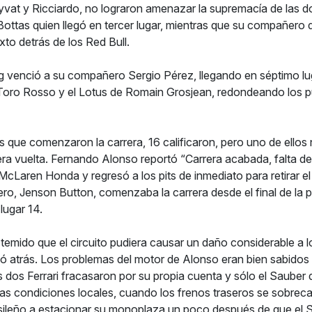
yvat y Ricciardo, no lograron amenazar la supremacía de las d
Bottas quien llegó en tercer lugar, mientras que su compañero 
xto detrás de los Red Bull.
 venció a su compañero Sergio Pérez, llegando en séptimo lu
Toro Rosso y el Lotus de Romain Grosjean, redondeando los p
s que comenzaron la carrera, 16 calificaron, pero uno de ellos 
mera vuelta. Fernando Alonso reportó “Carrera acabada, falta d
McLaren Honda y regresó a los pits de inmediato para retirar el
o, Jenson Button, comenzaba la carrera desde el final de la par
lugar 14.
emido que el circuito pudiera causar un daño considerable a l
 atrás. Los problemas del motor de Alonso eran bien sabidos d
os dos Ferrari fracasaron por su propia cuenta y sólo el Sauber 
as condiciones locales, cuando los frenos traseros se sobreca
asileño a estacionar su monoplaza un poco después de que el 