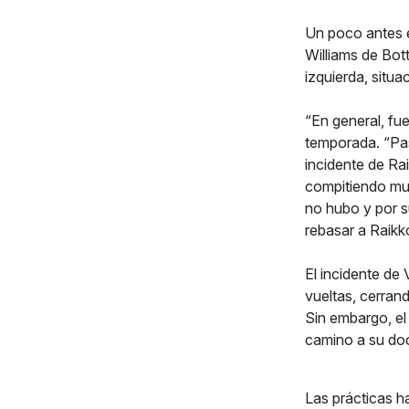
Un poco antes e
Williams de Bott
izquierda, situa
“En general, fu
temporada. “Pas
incidente de R
compitiendo muy
no hubo y por s
rebasar a Raikko
El incidente de 
vueltas, cerran
Sin embargo, el
camino a su do
Las prácticas h