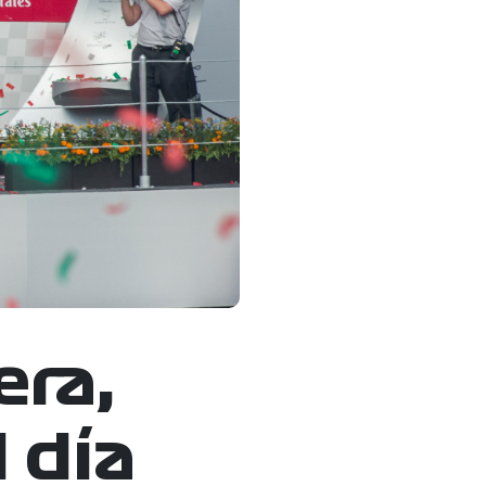
era,
 día