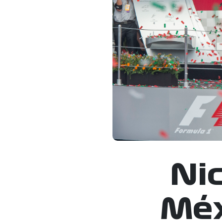
Nic
Méx