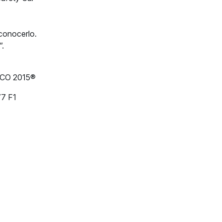
conocerlo.
”.
ICO 2015®
77 F1