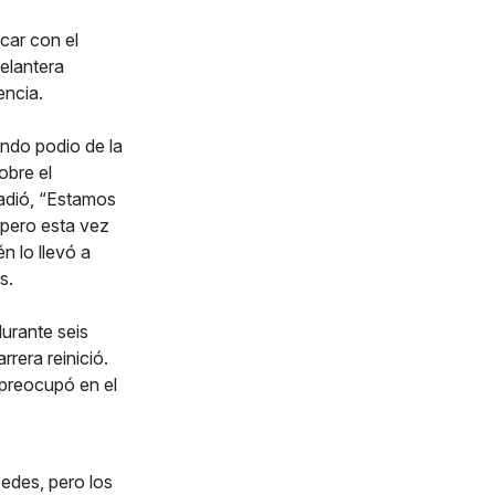
car con el
delantera
encia.
ndo podio de la
obre el
adió, “Estamos
 pero esta vez
n lo llevó a
s.
durante seis
rera reinició.
 preocupó en el
cedes, pero los