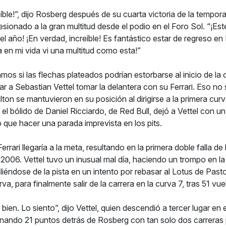
reíble!”, dijo Rosberg después de su cuarta victoria de la tempor
sionado a la gran multitud desde el podio en el Foro Sol. “¡Es
el año! ¡En verdad, increíble! Es fantástico estar de regreso en
 en mi vida vi una multitud como esta!”
os si las flechas plateados podrían estorbarse al inicio de la 
ar a Sebastian Vettel tomar la delantera con su Ferrari. Eso no
on se mantuvieron en su posición al dirigirse a la primera cur
el bólido de Daniel Ricciardo, de Red Bull, dejó a Vettel con 
 que hacer una parada imprevista en los pits.
Ferrari llegaría a la meta, resultando en la primera doble falla de
 2006. Vettel tuvo un inusual mal día, haciendo un trompo en l
aliéndose de la pista en un intento por rebasar al Lotus de Pa
va, para finalmente salir de la carrera en la curva 7, tras 51 vue
bien. Lo siento”, dijo Vettel, quien descendió a tercer lugar e
minando 21 puntos detrás de Rosberg con tan solo dos carreras 