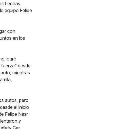
os flechas
de equipo Felipe
gar con
untos en los
no logró
e fuerza” desde
 auto, mientras
rilla,
os autos, pero
esde el inicio
de Felipe Nasr
lentaron y
Safety Car