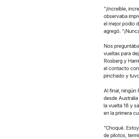
“¡Increíble, inc
observaba impre
el mejor podio d
agregó. “¡Nunca
Nos preguntábam
vueltas para dej
Rosberg y Hamilt
el contacto con 
pinchado y tuvo
Al final, ningún 
desde Australia
la vuelta 18 y s
en la primera cur
“Choqué. Estoy 
de pilotos, ter