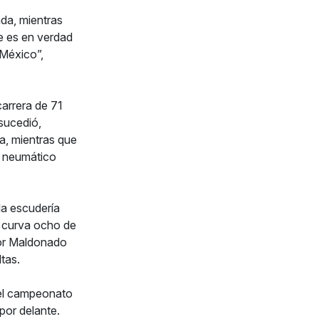
ada, mientras
te es en verdad
 México”,
carrera de 71
 sucedió,
va, mientras que
un neumático
 la escudería
a curva ocho de
stor Maldonado
ltas.
n el campeonato
por delante.