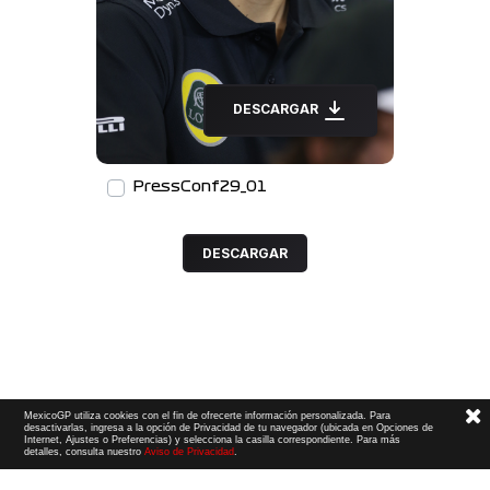
DESCARGAR
PressConf29_01
DESCARGAR
MexicoGP utiliza cookies con el fin de ofrecerte información personalizada. Para
desactivarlas, ingresa a la opción de Privacidad de tu navegador (ubicada en Opciones de
Internet, Ajustes o Preferencias) y selecciona la casilla correspondiente. Para más
detalles, consulta nuestro
Aviso de Privacidad
.