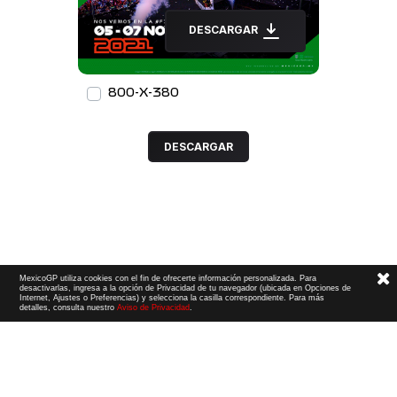
DESCARGAR
800-X-380
DESCARGAR
MexicoGP utiliza cookies con el fin de ofrecerte información personalizada. Para
desactivarlas, ingresa a la opción de Privacidad de tu navegador (ubicada en Opciones de
Internet, Ajustes o Preferencias) y selecciona la casilla correspondiente. Para más
detalles, consulta nuestro
Aviso de Privacidad
.
Términos y Condiciones
|
Aviso de Privacidad
|
Convenio de liberación
© 2026 CIE Todos los derechos reservados