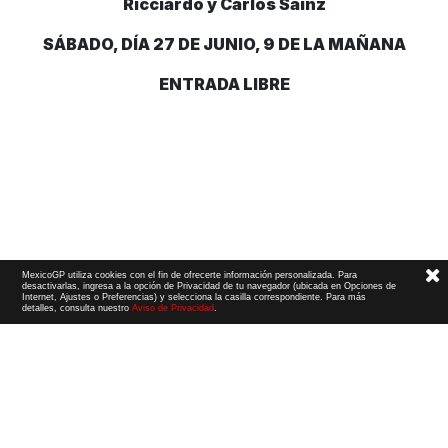
Ricciardo y Carlos Sainz
SÁBADO, DÍA 27 DE JUNIO, 9 DE LA MAÑANA
ENTRADA LIBRE
MexicoGP utiliza cookies con el fin de ofrecerte información personalizada. Para
desactivarlas, ingresa a la opción de Privacidad de tu navegador (ubicada en Opciones de
Internet, Ajustes o Preferencias) y selecciona la casilla correspondiente. Para más
detalles, consulta nuestro
Aviso de Privacidad
.
Términos y Condiciones
|
Aviso de Privacidad
|
Convenio de liberación
© 2026 CIE Todos los derechos reservados
El logotipo F1, las marcas F1, FORMULA 1, F1, FIA FORMULA ONE WORLD CHAMPIONSHIP, GRAND PRIX,
PADDOCK CLUB,
FORMULA 1 GRAND PRIX
OF MEXICO, FORMULA 1 GRAN PREMIO DE MÉXICO,
FORMULA 1 MEXICO CITY GRAND PRIX,
FORMULA 1 GRAN PREMIO DE LA CIUDAD DE
MÉXICO y otros distintivos
relacionados son marcas de Formula One Licensing BV,
una compañía Formula 1. Todos los derechos reservados.
Website by Alucina