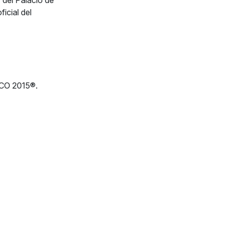
 del Palacio de
icial del
CO 2015®.