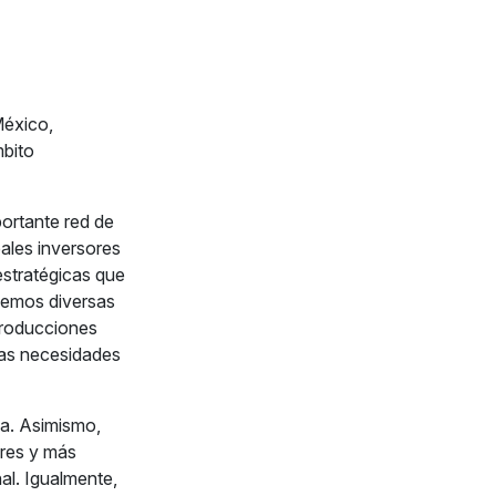
México,
mbito
portante red de
ales inversores
estratégicas que
ecemos diversas
 producciones
 las necesidades
a. Asimismo,
res y más
al. Igualmente,