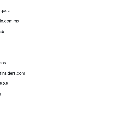
co Velázquez
ie.com.mx
) 52019089
IE
nos
insiders.com
66.86
rs