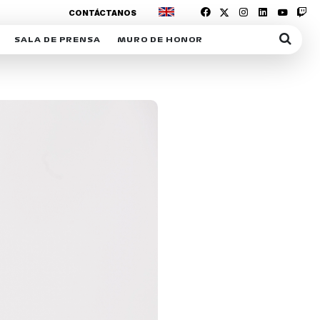
CONTÁCTANOS
SALA DE PRENSA
MURO DE HONOR
IAS
SUSCRIPCIÓN SALA DE PRENSA
IPCIÓN RACING NEWS
COMUNICADOS
OPCIÓN
COGP
ACREDITACIONES
S
RACTIVOS
Y
ICA
ER