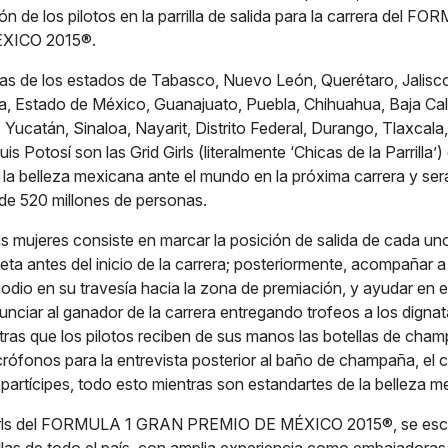
ón de los pilotos en la parrilla de salida para la carrera del
XICO 2015®.
as de los estados de Tabasco, Nuevo León, Querétaro, Jalisco
, Estado de México, Guanajuato, Puebla, Chihuahua, Baja Cali
 Yucatán, Sinaloa, Nayarit, Distrito Federal, Durango, Tlaxcala
is Potosí son las Grid Girls (literalmente ‘Chicas de la Parrilla’)
 la belleza mexicana ante el mundo en la próxima carrera y ser
de 520 millones de personas.
as mujeres consiste en marcar la posición de salida de cada un
eta antes del inicio de la carrera; posteriormente, acompañar a 
odio en su travesía hacia la zona de premiación, y ayudar en el
ciar al ganador de la carrera entregando trofeos a los dignat
tras que los pilotos reciben de sus manos las botellas de cham
icrófonos para la entrevista posterior al baño de champaña, el
 partícipes, todo esto mientras son estandartes de la belleza m
Girls del FORMULA 1 GRAN PREMIO DE MÉXICO 2015®, se esco