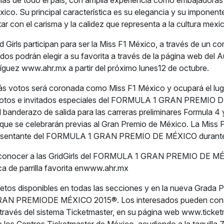
las de todo el país, con amplia experiencia como embajadoras 
xico. Su principal característica es su elegancia y su imponent
r con el carisma y la calidez que representa a la cultura mexi
 Girls participan para ser la Miss F1 México, a través de un co
ados podrán elegir a su favorita a través de la página web del
uez www.ahr.mx a partir del próximo lunes12 de octubre.
ás votos será coronada como Miss F1 México y ocupará el lug
pilotos e invitados especiales del FORMULA 1 GRAN PREMIO
 banderazo de salida para las carreras preliminares Formula 4
 que se celebrarán previas al Gran Premio de México. La Miss 
presentante del FORMULA 1 GRAN PREMIO DE MÉXICO durante
 conocer a las GridGirls del FORMULA 1 GRAN PREMIO DE M
ica de parrilla favorita enwww.ahr.mx
tos disponibles en todas las secciones y en la nueva Grada Pl
N PREMIODE MÉXICO 2015®. Los interesados pueden consu
a través del sistema Ticketmaster, en su página web www.ticke