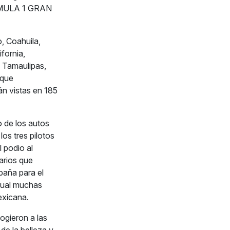
 FORMULA 1 GRAN
, Coahuila,
fornia,
, Tamaulipas,
 que
án vistas en 185
o de los autos
los tres pilotos
 podio al
arios que
paña para el
 cual muchas
exicana.
gieron a las