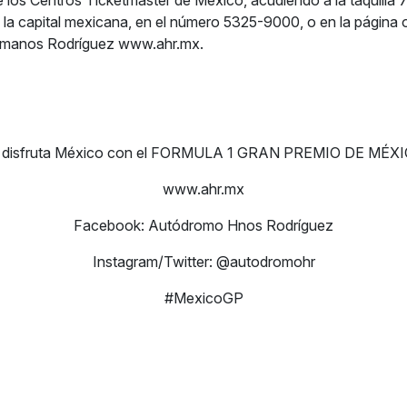
e los Centros Ticketmaster de México, acudiendo a la taquilla 7
 la capital mexicana, en el número 5325-9000, o en la página of
manos Rodríguez www.ahr.mx.
y disfruta México con el FORMULA 1 GRAN PREMIO DE MÉXI
www.ahr.mx
Facebook: Autódromo Hnos Rodríguez
Instagram/Twitter: @autodromohr
#MexicoGP