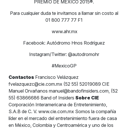
PREMIO DE MÉXICO 2015®.
Para cualquier duda te invitamos a llamar sin costo al
01 800 777 77 F1
www.ahr.mx
Facebook: Autódromo Hnos Rodríguez
Instagram/Twitter: @autodromohr
#MexicoGP
Contactos
Francisco Velázquez
fvelazquezc@cie.com.mx
(52 55) 52019089 CIE
Manuel Orvañanos
manuel@bandofinsiders.com
, (52
55) 63866686 Band of Insiders
Sobre CIE
Corporación Interamericana de Entretenimiento,
S.A.B de C. V. www.cie.com.mx Somos la compañía
líder en el mercado del entretenimiento fuera de casa
en México, Colombia y Centroamérica y uno de los