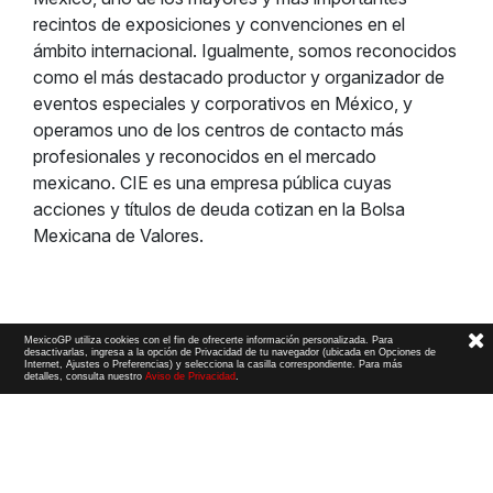
recintos de exposiciones y convenciones en el
ámbito internacional. Igualmente, somos reconocidos
como el más destacado productor y organizador de
eventos especiales y corporativos en México, y
operamos uno de los centros de contacto más
profesionales y reconocidos en el mercado
mexicano. CIE es una empresa pública cuyas
acciones y títulos de deuda cotizan en la Bolsa
Mexicana de Valores.
MexicoGP utiliza cookies con el fin de ofrecerte información personalizada. Para
desactivarlas, ingresa a la opción de Privacidad de tu navegador (ubicada en Opciones de
Internet, Ajustes o Preferencias) y selecciona la casilla correspondiente. Para más
detalles, consulta nuestro
Aviso de Privacidad
.
Términos y Condiciones
|
Aviso de Privacidad
|
Convenio de liberación
© 2026 CIE Todos los derechos reservados