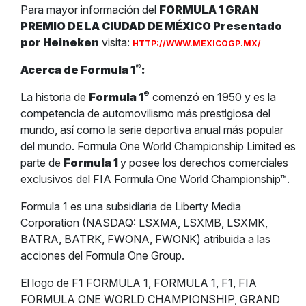
Para mayor información del
FORMULA 1 GRAN
PREMIO DE LA CIUDAD DE MÉXICO Presentado
por Heineken
visita:
HTTP://WWW.MEXICOGP.MX/
®
Acerca de Formula 1
:
®
La historia de
Formula 1
comenzó en 1950 y es la
competencia de automovilismo más prestigiosa del
mundo, así como la serie deportiva anual más popular
del mundo. Formula One World Championship Limited es
parte de
Formula 1
y posee los derechos comerciales
exclusivos del FIA Formula One World Championship™.
Formula 1 es una subsidiaria de Liberty Media
Corporation (NASDAQ: LSXMA, LSXMB, LSXMK,
BATRA, BATRK, FWONA, FWONK) atribuida a las
acciones del Formula One Group.
El logo de F1 FORMULA 1, FORMULA 1, F1, FIA
FORMULA ONE WORLD CHAMPIONSHIP, GRAND