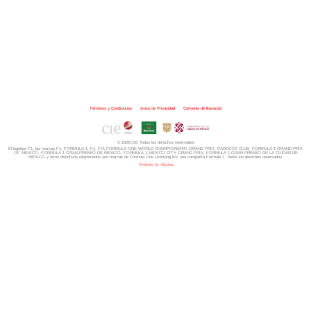
Términos y Condiciones
|
Aviso de Privacidad
|
Convenio de liberación
© 2026 CIE Todos los derechos reservados
El logotipo F1, las marcas F1, FORMULA 1, F1, FIA FORMULA ONE WORLD CHAMPIONSHIP, GRAND PRIX,
PADDOCK CLUB,
FORMULA 1 GRAND PRIX
OF MEXICO, FORMULA 1 GRAN PREMIO DE MÉXICO,
FORMULA 1 MEXICO CITY GRAND PRIX,
FORMULA 1 GRAN PREMIO DE LA CIUDAD DE
MÉXICO y otros distintivos
relacionados son marcas de Formula One Licensing BV,
una compañía Formula 1. Todos los derechos reservados.
Website by Alucina