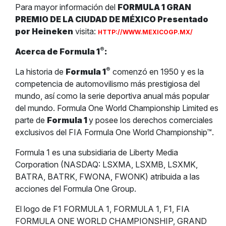
Para mayor información del
FORMULA 1 GRAN
PREMIO DE LA CIUDAD DE MÉXICO Presentado
por Heineken
visita:
HTTP://WWW.MEXICOGP.MX/
®
Acerca de Formula 1
:
®
La historia de
Formula 1
comenzó en 1950 y es la
competencia de automovilismo más prestigiosa del
mundo, así como la serie deportiva anual más popular
del mundo. Formula One World Championship Limited es
parte de
Formula 1
y posee los derechos comerciales
exclusivos del FIA Formula One World Championship™.
Formula 1 es una subsidiaria de Liberty Media
Corporation (NASDAQ: LSXMA, LSXMB, LSXMK,
BATRA, BATRK, FWONA, FWONK) atribuida a las
acciones del Formula One Group.
El logo de F1 FORMULA 1, FORMULA 1, F1, FIA
FORMULA ONE WORLD CHAMPIONSHIP, GRAND