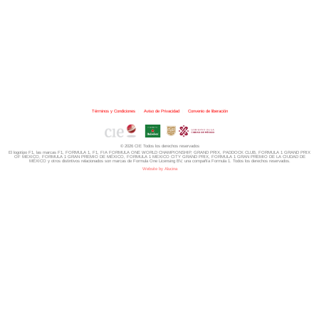
Términos y Condiciones
|
Aviso de Privacidad
|
Convenio de liberación
© 2026 CIE Todos los derechos reservados
El logotipo F1, las marcas F1, FORMULA 1, F1, FIA FORMULA ONE WORLD CHAMPIONSHIP, GRAND PRIX,
PADDOCK CLUB,
FORMULA 1 GRAND PRIX
OF MEXICO, FORMULA 1 GRAN PREMIO DE MÉXICO,
FORMULA 1 MEXICO CITY GRAND PRIX,
FORMULA 1 GRAN PREMIO DE LA CIUDAD DE
MÉXICO y otros distintivos
relacionados son marcas de Formula One Licensing BV,
una compañía Formula 1. Todos los derechos reservados.
Website by Alucina