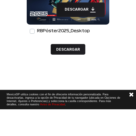
DESCARGAR
RBPóster2025_Desktop
DESCARGAR
MexicoGP utiliza cookies con el fin de ofrecerte información personalizada. Para
desactivarlas, ingresa a la opción de Privacidad de tu navegador (ubicada en Opciones de
Internet, Ajustes o Preferencias) y selecciona la casilla correspondiente. Para más
detalles, consulta nuestro
Aviso de Privacidad
.
Términos y Condiciones
|
Aviso de Privacidad
|
Convenio de liberación
© 2026 CIE Todos los derechos reservados