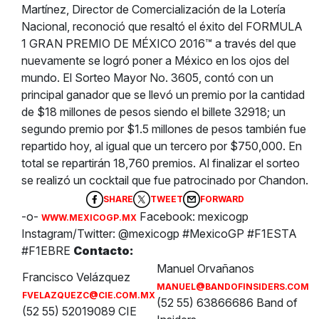
Martínez, Director de Comercialización de la Lotería
Nacional, reconoció que resaltó el éxito del FORMULA
1 GRAN PREMIO DE MÉXICO 2016™ a través del que
nuevamente se logró poner a México en los ojos del
mundo. El Sorteo Mayor No. 3605, contó con un
principal ganador que se llevó un premio por la cantidad
de $18 millones de pesos siendo el billete 32918; un
segundo premio por $1.5 millones de pesos también fue
repartido hoy, al igual que un tercero por $750,000. En
total se repartirán 18,760 premios. Al finalizar el sorteo
se realizó un cocktail que fue patrocinado por Chandon.
SHARE
TWEET
FORWARD
-o-
Facebook: mexicogp
WWW.MEXICOGP.MX
Instagram/Twitter: @mexicogp #MexicoGP #F1ESTA
#F1EBRE
Contacto:
Manuel Orvañanos
Francisco Velázquez
MANUEL@BANDOFINSIDERS.COM
FVELAZQUEZC@CIE.COM.MX
(52 55) 63866686 Band of
(52 55) 52019089 CIE