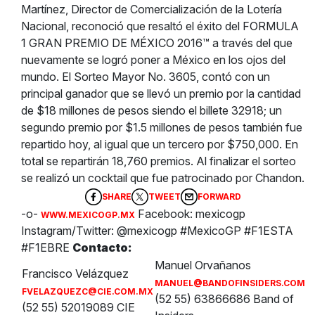
Martínez, Director de Comercialización de la Lotería
Nacional, reconoció que resaltó el éxito del FORMULA
1 GRAN PREMIO DE MÉXICO 2016™ a través del que
nuevamente se logró poner a México en los ojos del
mundo. El Sorteo Mayor No. 3605, contó con un
principal ganador que se llevó un premio por la cantidad
de $18 millones de pesos siendo el billete 32918; un
segundo premio por $1.5 millones de pesos también fue
repartido hoy, al igual que un tercero por $750,000. En
total se repartirán 18,760 premios. Al finalizar el sorteo
se realizó un cocktail que fue patrocinado por Chandon.
SHARE
TWEET
FORWARD
-o-
Facebook: mexicogp
WWW.MEXICOGP.MX
Instagram/Twitter: @mexicogp #MexicoGP #F1ESTA
#F1EBRE
Contacto:
Manuel Orvañanos
Francisco Velázquez
MANUEL@BANDOFINSIDERS.COM
FVELAZQUEZC@CIE.COM.MX
(52 55) 63866686 Band of
(52 55) 52019089 CIE