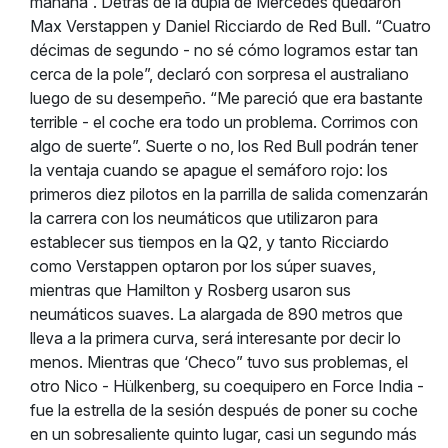
mañana”. Detrás de la dupla de Mercedes quedaron
Max Verstappen y Daniel Ricciardo de Red Bull. “Cuatro
décimas de segundo - no sé cómo logramos estar tan
cerca de la pole”, declaró con sorpresa el australiano
luego de su desempeño. “Me pareció que era bastante
terrible - el coche era todo un problema. Corrimos con
algo de suerte”. Suerte o no, los Red Bull podrán tener
la ventaja cuando se apague el semáforo rojo: los
primeros diez pilotos en la parrilla de salida comenzarán
la carrera con los neumáticos que utilizaron para
establecer sus tiempos en la Q2, y tanto Ricciardo
como Verstappen optaron por los súper suaves,
mientras que Hamilton y Rosberg usaron sus
neumáticos suaves. La alargada de 890 metros que
lleva a la primera curva, será interesante por decir lo
menos. Mientras que ‘Checo” tuvo sus problemas, el
otro Nico - Hülkenberg, su coequipero en Force India -
fue la estrella de la sesión después de poner su coche
en un sobresaliente quinto lugar, casi un segundo más