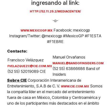
ingresando al link:
HTTP://52.11.29.2/MEDIACENTER/
-o-
Facebook: mexicogp
WWW.MEXICOGP.MX
Instagram/Twitter: @mexicogp #MexicoGP #F1ESTA
#F1EBRE
Contacto:
Manuel Orvañanos
Francisco Velázquez
MANUEL@BANDOFINSIDERS.COM
FVELAZQUEZC@CIE.COM.MX
(52 55) 63866686 Band of
(52 55) 52019089 CIE
Insiders
Sobre CIE
Corporación Interamericana de
Entretenimiento, S.A.B de C. V.
Somos
WWW.CIE.COM.MX
la compañía líder en el mercado del entretenimiento
fuera de casa en México, Colombia y Centroamérica y
uno de los participantes más destacados en el ámbito