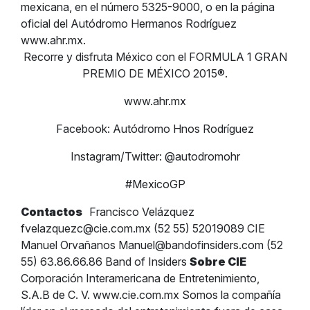
mexicana, en el número 5325-9000, o en la página
oficial del Autódromo Hermanos Rodríguez
www.ahr.mx.
Recorre y disfruta México con el FORMULA 1 GRAN
PREMIO DE MÉXICO 2015®.
www.ahr.mx
Facebook: Autódromo Hnos Rodríguez
Instagram/Twitter: @autodromohr
#MexicoGP
Contactos
Francisco Velázquez
fvelazquezc@cie.com.mx
(52 55) 52019089 CIE
Manuel Orvañanos
Manuel@bandofinsiders.com
(52
55) 63.86.66.86 Band of Insiders
Sobre CIE
Corporación Interamericana de Entretenimiento,
S.A.B de C. V. www.cie.com.mx Somos la compañía