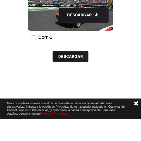
DESCARGAR
Dom-1
DESCARGAR
MexicoGP utiliza cookies con el fin de ofrecerte información personalizada. Para
desactivarlas, ingresa a la opción de Privacidad de tu navegador (ubicada en Opciones de
Internet, Ajustes o Preferencias) y selecciona la casilla correspondiente. Para más
detalles, consulta nuestro
Aviso de Privacidad
.
Términos y Condiciones
|
Aviso de Privacidad
|
Convenio de liberación