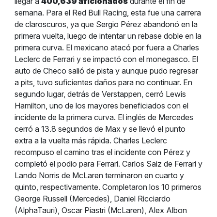
llegar a
400,639 aficionados
durante el fin de
semana.
Para el Red Bull Racing, esta fue una carrera
de claroscuros, ya que Sergio Pérez abandonó en la
primera vuelta, luego de intentar un rebase doble en la
primera curva. El mexicano atacó por fuera a Charles
Leclerc de Ferrari y se impactó con el monegasco. El
auto de Checo salió de pista y aunque pudo regresar
a pits, tuvo suficientes daños para no continuar.
En
segundo lugar, detrás de Verstappen, cerró Lewis
Hamilton, uno de los mayores beneficiados con el
incidente de la primera curva. El inglés de Mercedes
cerró a 13.8 segundos de Max y se llevó el punto
extra a la vuelta más rápida. Charles Leclerc
recompuso el camino tras el incidente con Pérez y
completó el podio para Ferrari.
Carlos Saiz de Ferrari y
Lando Norris de McLaren terminaron en cuarto y
quinto, respectivamente. Completaron los 10 primeros
George Russell (Mercedes), Daniel Ricciardo
(AlphaTauri), Oscar Piastri (McLaren), Alex Albon