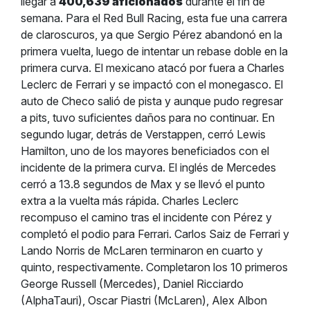
llegar a
400,639 aficionados
durante el fin de
semana.
Para el Red Bull Racing, esta fue una carrera
de claroscuros, ya que Sergio Pérez abandonó en la
primera vuelta, luego de intentar un rebase doble en la
primera curva. El mexicano atacó por fuera a Charles
Leclerc de Ferrari y se impactó con el monegasco. El
auto de Checo salió de pista y aunque pudo regresar
a pits, tuvo suficientes daños para no continuar.
En
segundo lugar, detrás de Verstappen, cerró Lewis
Hamilton, uno de los mayores beneficiados con el
incidente de la primera curva. El inglés de Mercedes
cerró a 13.8 segundos de Max y se llevó el punto
extra a la vuelta más rápida. Charles Leclerc
recompuso el camino tras el incidente con Pérez y
completó el podio para Ferrari.
Carlos Saiz de Ferrari y
Lando Norris de McLaren terminaron en cuarto y
quinto, respectivamente. Completaron los 10 primeros
George Russell (Mercedes), Daniel Ricciardo
(AlphaTauri), Oscar Piastri (McLaren), Alex Albon