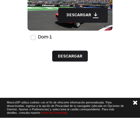
DESCARGAR
Dom-1
DESCARGAR
MexicoGP utiliza cookies con el fin de ofrecerte información personalizada. Para
desactivarlas, ingresa a la opción de Privacidad de tu navegador (ubicada en Opciones de
Internet, Ajustes o Preferencias) y selecciona la casilla correspondiente. Para más
detalles, consulta nuestro
Aviso de Privacidad
.
Términos y Condiciones
|
Aviso de Privacidad
|
Convenio de liberación