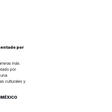
sentado por
arreras más
tado por
 una
s culturales y
E MÉXICO