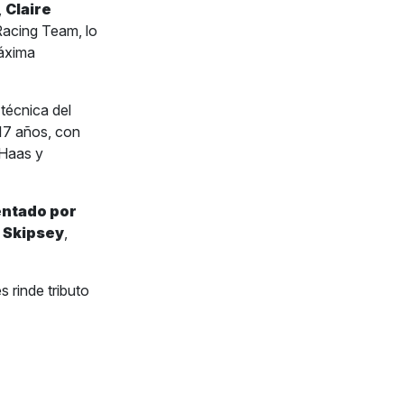
,
Claire
Racing Team, lo
máxima
 técnica del
17 años, con
 Haas y
ntado por
 Skipsey
,
 rinde tributo