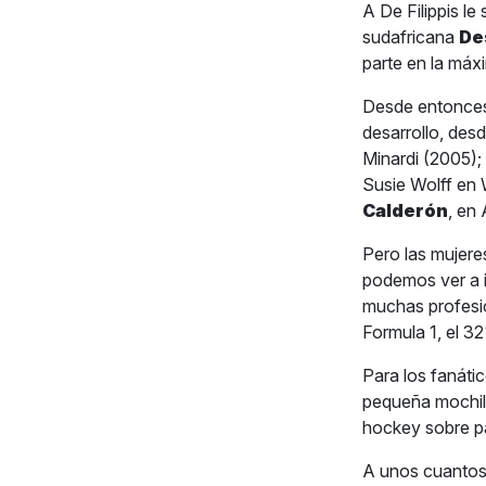
A De Filippis le
sudafricana
De
parte en la máx
Desde entonces,
desarrollo, de
Minardi (2005);
Susie Wolff en 
Calderón
, en
Pero las mujere
podemos ver a in
muchas profesio
Formula 1, el 3
Para los fanátic
pequeña mochila
hockey sobre pa
A unos cuantos 