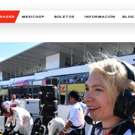
ANAGER
MEXICOGP
BOLETOS
INFORMACIÓN
BLOG
GALERIA SOCIAL
HORARIOS
NOTIC
SOMOS PARTE DEL VUELO
DUDAS
SUSCR
SOSTENIBILIDAD
DERECHO DE PRIMERA 
MEXI
CELEBRA CON NOSOTROS
REFORESTEMOS JUNTO
INTE
MOTORSPORT ACADEM
VOLUNTARIOS
EXPOSICIÓN FOTOGRÁF
CAMPEONATO
PATROCINADORES
LEGALES TICKETMAST