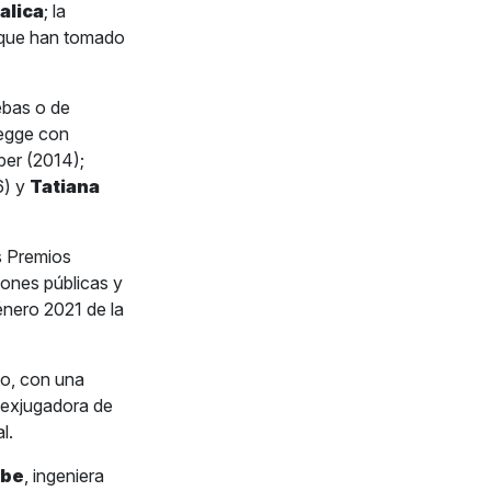
alica
; la
s que han tomado
ebas o de
Legge con
ber (2014);
6) y
Tatiana
s Premios
iones públicas y
nero 2021 de la
lo, con una
 exjugadora de
l.
mbe
, ingeniera