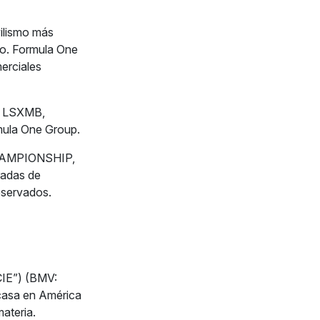
ilismo más
do. Formula One
erciales
A, LSXMB,
ula One Group.
HAMPIONSHIP,
adas de
eservados.
CIE”) (BMV:
 casa en América
ateria.