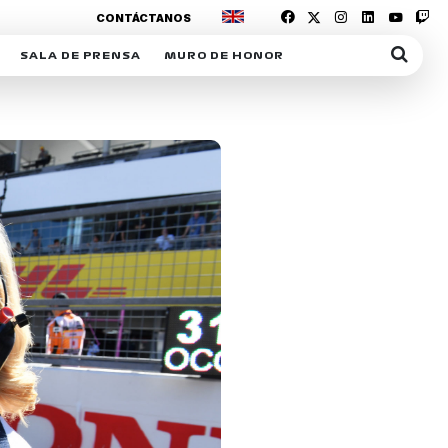
CONTÁCTANOS
SALA DE PRENSA
MURO DE HONOR
IAS
SUSCRIPCIÓN SALA DE PRENSA
IPCIÓN RACING NEWS
COMUNICADOS
OPCIÓN
COGP
ACREDITACIONES
S
RACTIVOS
Y
ICA
ER