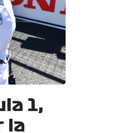
ula 1,
 la