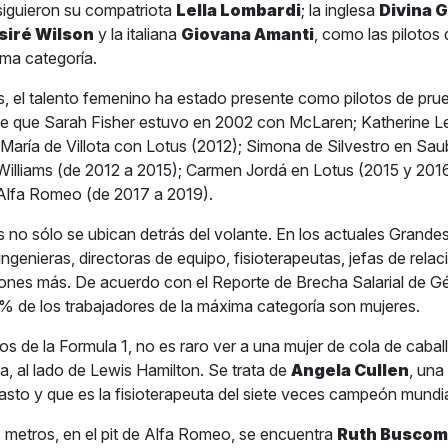
 siguieron su compatriota
Lella Lombardi
; la inglesa
Divina G
siré Wilson
y la italiana
Giovana Amanti
, como las piloto
ima categoría.
 el talento femenino ha estado presente como pilotos de pru
sde que Sarah Fisher estuvo en 2002 con McLaren; Katherine 
 María de Villota con Lotus (2012); Simona de Silvestro en Sau
Williams (de 2012 a 2015); Carmen Jordá en Lotus (2015 y 201
 Alfa Romeo (de 2017 a 2019).
s no sólo se ubican detrás del volante. En los actuales Grande
genieras, directoras de equipo, fisioterapeutas, jefas de relac
nes más. De acuerdo con el Reporte de Brecha Salarial de Gé
2% de los trabajadores de la máxima categoría son mujeres.
os de la Formula 1, no es raro ver a una mujer de cola de cabal
, al lado de Lewis Hamilton. Se trata de
Angela Cullen
, una
sto y que es la fisioterapeuta del siete veces campeón mundia
metros, en el pit de Alfa Romeo, se encuentra
Ruth Busco