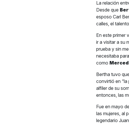
La relación ent
Desde que
Ber
esposo Carl Ben
calles, el talen
En este primer 
ir a visitar a s
prueba y sin me
necesitaba para
como
Merced
Bertha tuvo que 
convirtió en “la
alfiler de su s
entonces, las m
Fue en mayo de 
las mujeres, al
legendario Juan