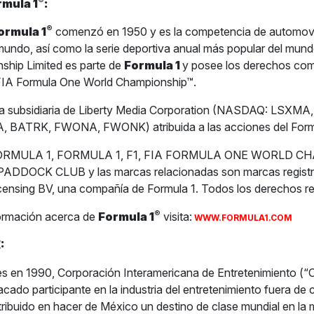
®
rmula 1
:
®
ormula 1
comenzó en 1950 y es la competencia de automov
 mundo, así como la serie deportiva anual más popular del mun
ship Limited es parte de
Formula 1
y posee los derechos com
 FIA Formula One World Championship™.
na subsidiaria de Liberty Media Corporation (NASDAQ: LSXM
 BATRK, FWONA, FWONK) atribuida a las acciones del Form
1 FORMULA 1, FORMULA 1, F1, FIA FORMULA ONE WORLD C
DDOCK CLUB y las marcas relacionadas son marcas registr
censing BV, una compañía de Formula 1. Todos los derechos r
®
ormación acerca de
Formula 1
visita:
WWW.FORMULA1.COM
:
s en 1990, Corporación Interamericana de Entretenimiento (“
acado participante en la industria del entretenimiento fuera de
tribuido en hacer de México un destino de clase mundial en la m