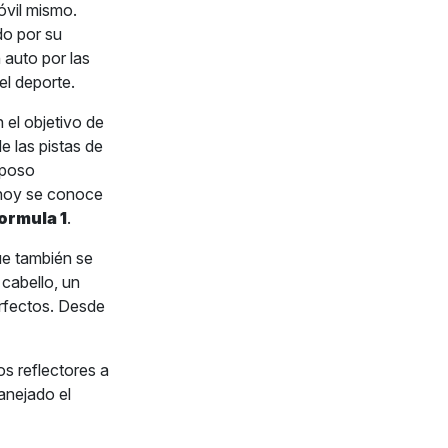
óvil mismo.
do por su
 auto por las
 el deporte.
 el objetivo de
e las pistas de
sposo
 hoy se conoce
ormula 1
.
que también se
 cabello, un
erfectos. Desde
os reflectores a
anejado el