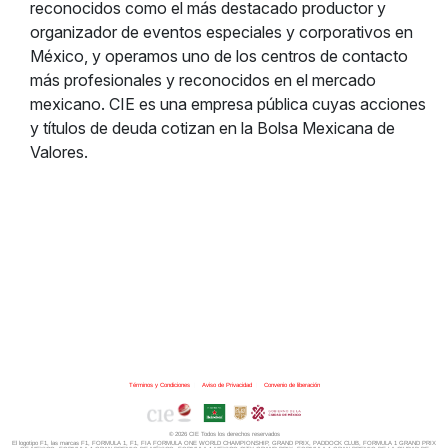
reconocidos como el más destacado productor y
organizador de eventos especiales y corporativos en
México, y operamos uno de los centros de contacto
más profesionales y reconocidos en el mercado
mexicano. CIE es una empresa pública cuyas acciones
y títulos de deuda cotizan en la Bolsa Mexicana de
Valores.
Términos y Condiciones
|
Aviso de Privacidad
|
Convenio de liberación
© 2026 CIE Todos los derechos reservados
El logotipo F1, las marcas F1, FORMULA 1, F1, FIA FORMULA ONE WORLD CHAMPIONSHIP, GRAND PRIX,
PADDOCK CLUB,
FORMULA 1 GRAND PRIX