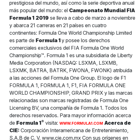
prestigiosa del mundo, así como la serie deportiva anual
más popular del mundo: el
Campeonato Mundial FIA
Formula 1
2019
se lleva a cabo de marzo a noviembre
y abarca 21 carreras en 21 países en cuatro
continentes: Formula One World Championship Limited
es parte de
Formula 1
y posee los derechos
comerciales exclusivos del FIA Formula One World
Championship™. Formula 1 es una subsidiaria de Liberty
Media Corporation (NASDAQ: LSXMA, LSXMB,
LSXMK, BATRA, BATRK, FWONA, FWONK) atribuida
a las acciones del Formula One Group. El logo de F1
FORMULA 1, FORMULA 1, F1, FIA FORMULA ONE
WORLD CHAMPIONSHIP, GRAND PRIX y las marcas
relacionadas son marcas registradas de Formula One
Licensing BV, una compañía de Formula 1. Todos los
derechos reservados. Para mayor información acerca
®
de
Formula 1
visita:
Acerca de
WWW.FORMULA1.COM
CIE:
Corporación Interamericana de Entretenimiento,
S.A.B de C. V. www.cie.com.mx Con sus orígenes en