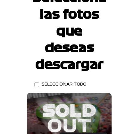
las fotos
que
deseas
descargar
SELECCIONAR TODO