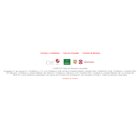
Términos y Condiciones
|
Aviso de Privacidad
|
Convenio de liberación
© 2026 CIE Todos los derechos reservados
El logotipo F1, las marcas F1, FORMULA 1, F1, FIA FORMULA ONE WORLD CHAMPIONSHIP, GRAND PRIX,
PADDOCK CLUB,
FORMULA 1 GRAND PRIX
OF MEXICO, FORMULA 1 GRAN PREMIO DE MÉXICO,
FORMULA 1 MEXICO CITY GRAND PRIX,
FORMULA 1 GRAN PREMIO DE LA CIUDAD DE
MÉXICO y otros distintivos
relacionados son marcas de Formula One Licensing BV,
una compañía Formula 1. Todos los derechos reservados.
Website by Alucina