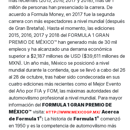
más recientes (2015, 2016, 2017 y 2018), más de 1
millón de personas han presenciado la carrera. De
acuerdo a Formula Money, en 2017 fue la segunda
carrera con más espectadores a nivel mundial (después
de Gran Bretaña). Hasta el momento, las ediciones
2015, 2016, 2017 y 2018 del FORMULA 1 GRAN
PREMIO DE MÉXICO™ han generado más de 30 mil
empleos y ha alcanzado una derrama económica
superior a $2,187 millones de USD ($39,611 millones de
MXN). Un año más, México se posicionó a nivel
mundial durante la contienda, que se llevó a cabo del 26
al 28 de octubre, tras haber sido condecorada en sus
cuatro ediciones más recientes como el Mejor Evento
del Año por FIA y FOM, las máximas autoridades del
automovilismo profesional a nivel mundial. Para mayor
información del
FORMULA 1 GRAN PREMIO DE
MÉXICO™
visita:
Acerca
HTTP://WWW.MEXICOGP.MX/
®
®
de Formula 1
:
La historia de
Formula 1
comenzó
en 1950 y es la competencia de automovilismo más