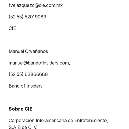
fvelazquezc@cie.com.mx
(52 55) 52019089
CIE
Manuel Orvañanos
manuel@bandofinsiders.com
,
(52 55) 63866686
Band of Insiders
Sobre CIE
Corporación Interamericana de Entretenimiento,
S.A.B de C. V.