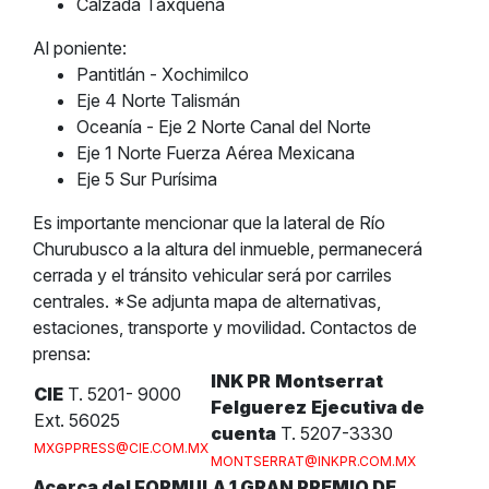
Calzada Taxqueña
Al poniente:
Pantitlán - Xochimilco
Eje 4 Norte Talismán
Oceanía - Eje 2 Norte Canal del Norte
Eje 1 Norte Fuerza Aérea Mexicana
Eje 5 Sur Purísima
Es importante mencionar que la lateral de Río
Churubusco a la altura del inmueble, permanecerá
cerrada y el tránsito vehicular será por carriles
centrales. *Se adjunta mapa de alternativas,
estaciones, transporte y movilidad. Contactos de
prensa:
INK PR
Montserrat
CIE
T. 5201- 9000
Felguerez
Ejecutiva de
Ext. 56025
cuenta
T. 5207-3330
MXGPPRESS@CIE.COM.MX
MONTSERRAT@INKPR.COM.MX
Acerca del FORMULA 1 GRAN PREMIO DE