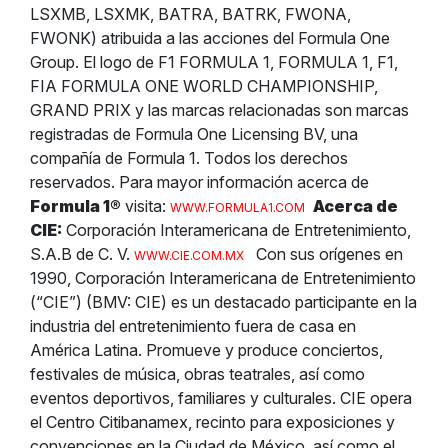
LSXMB, LSXMK, BATRA, BATRK, FWONA,
FWONK) atribuida a las acciones del Formula One
Group.
El logo de F1 FORMULA 1, FORMULA 1, F1,
FIA FORMULA ONE WORLD CHAMPIONSHIP,
GRAND PRIX y las marcas relacionadas son marcas
registradas de Formula One Licensing BV, una
compañía de Formula 1. Todos los derechos
reservados.
Para mayor información acerca de
Formula 1
®
visita:
Acerca de
WWW.FORMULA1.COM
CIE:
Corporación Interamericana de Entretenimiento,
S.A.B de C. V.
Con sus orígenes en
WWW.CIE.COM.MX
1990, Corporación Interamericana de Entretenimiento
(“CIE”) (BMV: CIE) es un destacado participante en la
industria del entretenimiento fuera de casa en
América Latina. Promueve y produce conciertos,
festivales de música, obras teatrales, así como
eventos deportivos, familiares y culturales. CIE opera
el Centro Citibanamex, recinto para exposiciones y
convenciones en la Ciudad de México, así como el