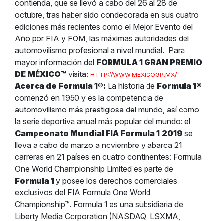
contienda, que se llevó a cabo del 26 al 28 de
octubre, tras haber sido condecorada en sus cuatro
ediciones más recientes como el Mejor Evento del
Año por FIA y FOM, las máximas autoridades del
automovilismo profesional a nivel mundial.
Para
mayor información del
FORMULA 1 GRAN PREMIO
DE MÉXICO™
visita:
HTTP://WWW.MEXICOGP.MX/
Acerca de Formula 1
®
:
La historia de
Formula 1
®
comenzó en 1950 y es la competencia de
automovilismo más prestigiosa del mundo, así como
la serie deportiva anual más popular del mundo: el
Campeonato Mundial FIA Formula 1
2019
se
lleva a cabo de marzo a noviembre y abarca 21
carreras en 21 países en cuatro continentes: Formula
One World Championship Limited es parte de
Formula 1
y posee los derechos comerciales
exclusivos del FIA Formula One World
Championship™.
Formula 1 es una subsidiaria de
Liberty Media Corporation (NASDAQ: LSXMA,