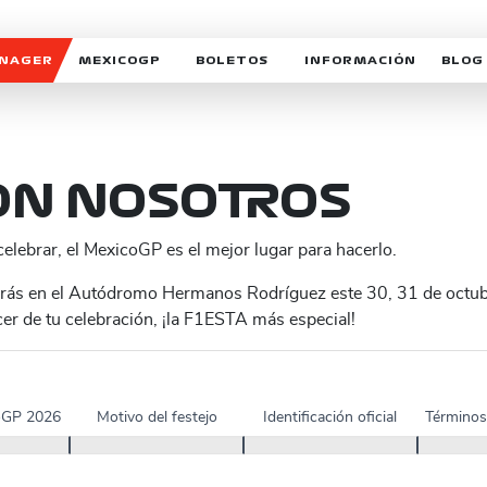
ANAGER
MEXICOGP
BOLETOS
INFORMACIÓN
BLOG
GALERIA SOCIAL
HORARIOS
NOTIC
SOMOS PARTE DEL VUELO
DUDAS
SUSCR
SOSTENIBILIDAD
DERECHO DE PRIMERA 
MEXI
ON NOSOTROS
CELEBRA CON NOSOTROS
REFORESTEMOS JUNTO
INTE
lebrar, el MexicoGP es el mejor lugar para hacerlo.
MOTORSPORT ACADEM
VOLUNTARIOS
arás en el Autódromo Hermanos Rodríguez este 30, 31 de octub
cer de tu celebración, ¡la F1ESTA más especial!
EXPOSICIÓN FOTOGRÁF
CAMPEONATO
PATROCINADORES
oGP 2026
Motivo del festejo
Identificación oficial
Términos
LEGALES TICKETMAST