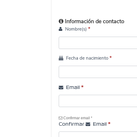
el
MexicoGP
Información de contacto
Nombre(s)
*
Fecha de nacimiento
*
Email
*
Confirmar email *
Confirmar
Email
*