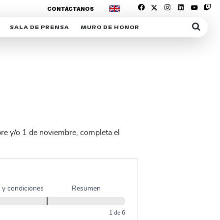
CONTÁCTANOS
SALA DE PRENSA
MURO DE HONOR
IAS
SUSCRIPCIÓN SALA DE PRENSA
IPCIÓN RACING NEWS
COMUNICADOS
OPCIÓN
COGP
ACREDITACIONES
S
RACTIVOS
Y
re y/o 1 de noviembre, completa el
ICA
 y condiciones
Resumen
ER
1 de 6