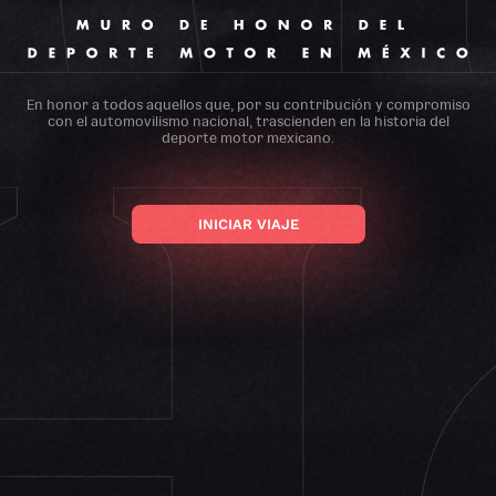
EL
n
o
m
i
n
a
c
i
ó
n
MURO
EVALUACIÓN DE NOMINADOS
En honor a todos aquellos que, por su contribución y compromiso
P
r
o
c
e
s
o
d
e
con el automovilismo nacional, trascienden en la historia del
deporte motor mexicano.
s
e
l
e
c
c
i
ó
n
PREGUNTAS FRECUENTES
INICIAR VIAJE
F
A
Q
s
VOLVER AL SITIO
M
E
X
I
C
O
G
P