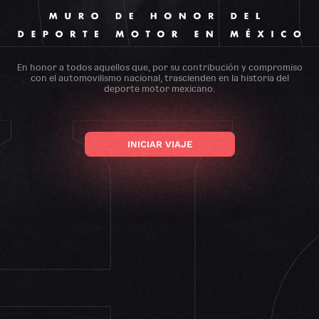
EL
n
o
m
i
n
a
c
i
ó
n
MURO
EVALUACIÓN DE NOMINADOS
En honor a todos aquellos que, por su contribución y compromiso
P
r
o
c
e
s
o
d
e
con el automovilismo nacional, trascienden en la historia del
deporte motor mexicano.
s
e
l
e
c
c
i
ó
n
PREGUNTAS FRECUENTES
INICIAR VIAJE
F
A
Q
s
VOLVER AL SITIO
M
E
X
I
C
O
G
P