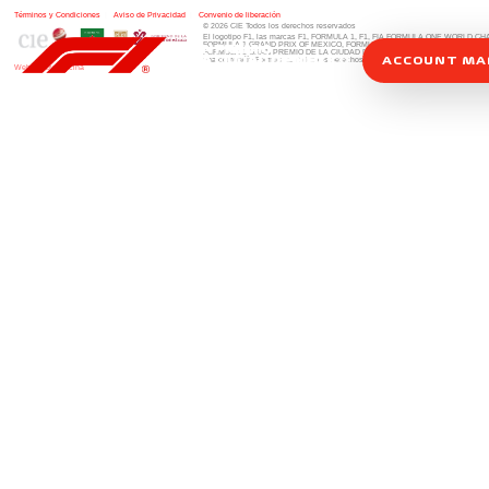
Términos y Condiciones
|
Aviso de Privacidad
|
Convenio de liberación
© 2026 CIE Todos los derechos reservados
El logotipo F1, las marcas F1, FORMULA 1, F1, FIA FORMULA ONE WORLD 
FORMULA 1 GRAND PRIX OF MEXICO, FORMULA 1 GRAN PREMIO DE MÉXIC
FORMULA 1 GRAN PREMIO DE LA CIUDAD DE MÉXICO y otros distintivos
rela
ACCOUNT M
una compañía Formula 1. Todos los derechos reservados.
Website by Alucina