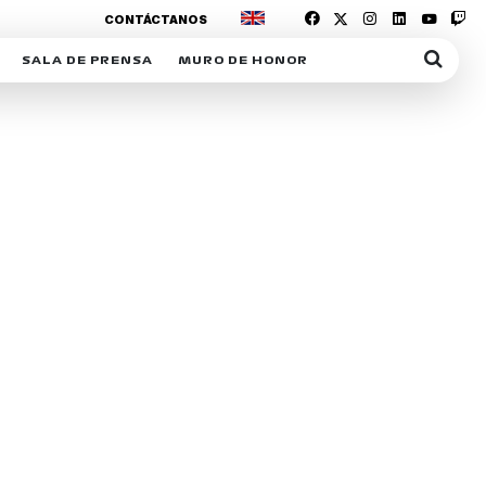
CONTÁCTANOS
SALA DE PRENSA
MURO DE HONOR
IAS
SUSCRIPCIÓN SALA DE PRENSA
IPCIÓN RACING NEWS
COMUNICADOS
OPCIÓN
COGP
ACREDITACIONES
S
RACTIVOS
Y
ICA
ER