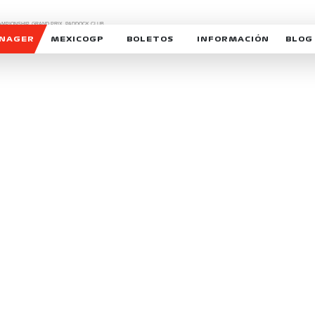
CHAMPIONSHIP, GRAND PRIX,
PADDOCK CLUB,
O,
FORMULA 1 MEXICO CITY GRAND PRIX,
cionados son marcas de Formula One Licensing BV,
ANAGER
MEXICOGP
BOLETOS
INFORMACIÓN
BLOG
GALERIA SOCIAL
HORARIOS
NOTIC
SOMOS PARTE DEL VUELO
DUDAS
SUSCR
SOSTENIBILIDAD
DERECHO DE PRIMERA 
MEXI
CELEBRA CON NOSOTROS
REFORESTEMOS JUNTO
INTE
MOTORSPORT ACADEM
VOLUNTARIOS
EXPOSICIÓN FOTOGRÁF
CAMPEONATO
PATROCINADORES
LEGALES TICKETMAST