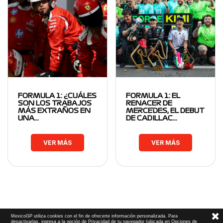
FORMULA 1: ¿CUÁLES
FORMULA 1: EL
SON LOS TRABAJOS
RENACER DE
MÁS EXTRAÑOS EN
MERCEDES, EL DEBUT
UNA…
DE CADILLAC…
VER MÁS
VER MÁS
MexicoGP utiliza cookies con el fin de ofrecerte información personalizada. Para
desactivarlas, ingresa a la opción de Privacidad de tu navegador (ubicada en Opciones de