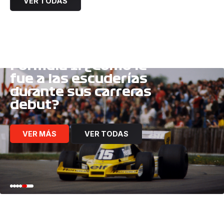
VER TODAS
VIDA A CUADROS
Formula 1: ¿Cómo le
fue a las escuderías
durante sus carreras
debut?
VER MÁS
VER TODAS