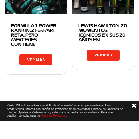
FORMULA 1 POWER
LEWIS HAMILTON: 20
RANKING: FERRARI
MOMENTOS
RETA, PERO
ICÓNICOS EN SUS 20
MERCEDES
AÑOS EN…
CONTIENE
VER MÁS
VER MÁS
MexicoGP utiliza cookies con el fin de ofrecerte información personalizada. Para
desactivarlas, ingresa a la opción de Privacidad de tu navegador (ubicada en Opciones de
Internet, Ajustes o Preferencias) y selecciona la casilla correspondiente. Para más
detalles, consulta nuestro
Aviso de Privacidad
.