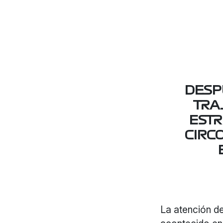
DESP
TRA
ESTR
CIRC
La atención d