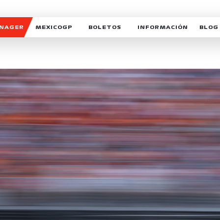
ANAGER
MEXICOGP
BOLETOS
INFORMACIÓN
BLOG
GALERIA SOCIAL
HORARIOS
NOTIC
SOMOS PARTE DEL VUELO
DUDAS
SUSCR
SOSTENIBILIDAD
DERECHO DE PRIMERA 
MEXI
CELEBRA CON NOSOTROS
REFORESTEMOS JUNTO
INTE
MOTORSPORT ACADEM
VOLUNTARIOS
EXPOSICIÓN FOTOGRÁF
CAMPEONATO
PATROCINADORES
LEGALES TICKETMAST