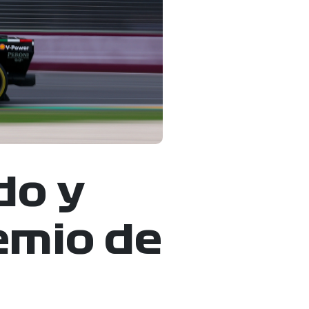
do y
emio de