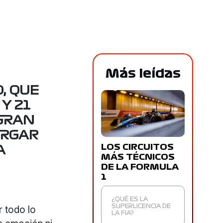
Más leídas
, QUE
Y 21
 GRAN
ERGAR
LOS CIRCUITOS
A
MÁS TÉCNICOS
DE LA FORMULA
1
¿QUÉ ES LA
r todo lo
SUPERLICENCIA DE
LA FIA?