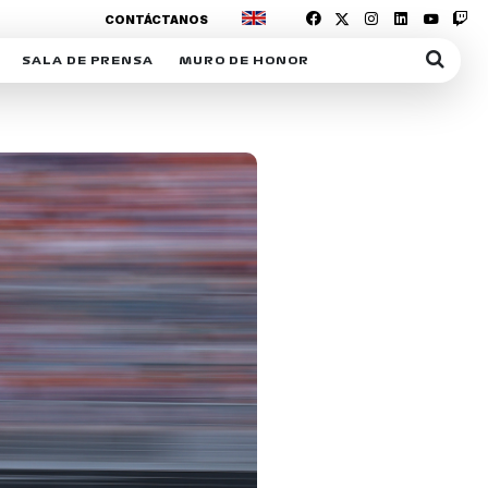
CONTÁCTANOS
SALA DE PRENSA
MURO DE HONOR
IAS
SUSCRIPCIÓN SALA DE PRENSA
IPCIÓN RACING NEWS
COMUNICADOS
OPCIÓN
COGP
ACREDITACIONES
S
RACTIVOS
Y
ICA
ER