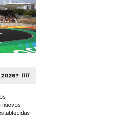
 2026?
los
us nuevos
establecidas