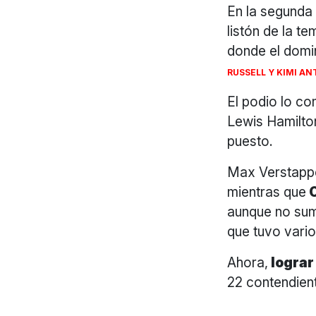
En la segunda 
listón de la t
donde el domi
RUSSELL Y KIMI AN
El podio lo c
Lewis Hamilto
puesto.
Max Verstappen
mientras que
C
aunque no sum
que tuvo vari
Ahora,
lograr
22 contendient