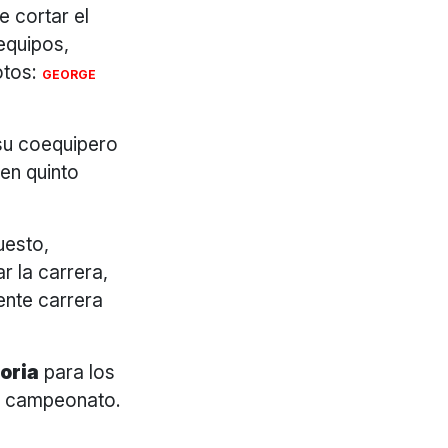
e cortar el
 equipos,
otos:
GEORGE
 su coequipero
 en quinto
uesto,
ar la carrera,
ente carrera
oria
para los
el campeonato.