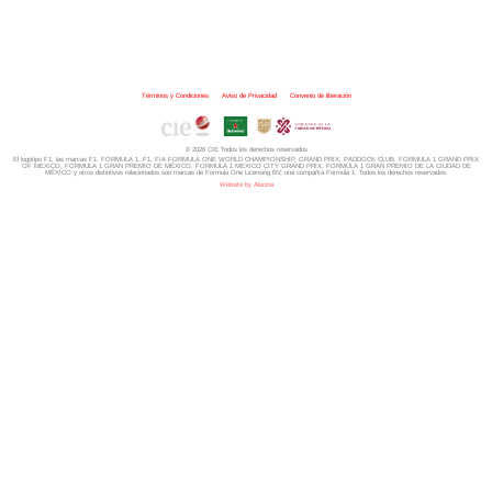
Términos y Condiciones
|
Aviso de Privacidad
|
Convenio de liberación
© 2026 CIE Todos los derechos reservados
El logotipo F1, las marcas F1, FORMULA 1, F1, FIA FORMULA ONE WORLD CHAMPIONSHIP, GRAND PRIX,
PADDOCK CLUB,
FORMULA 1 GRAND PRIX
OF MEXICO, FORMULA 1 GRAN PREMIO DE MÉXICO,
FORMULA 1 MEXICO CITY GRAND PRIX,
FORMULA 1 GRAN PREMIO DE LA CIUDAD DE
MÉXICO y otros distintivos
relacionados son marcas de Formula One Licensing BV,
una compañía Formula 1. Todos los derechos reservados.
Website by Alucina