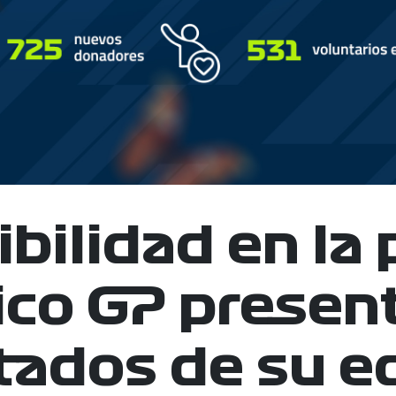
bilidad en la p
co GP present
tados de su e