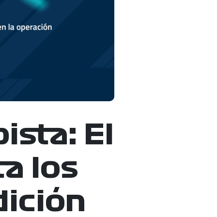
ista: El
a los
dición