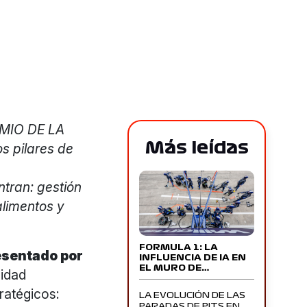
EMIO DE LA
Más leídas
s pilares de
tran: gestión
alimentos y
FORMULA 1: LA
sentado por
INFLUENCIA DE IA EN
EL MURO DE…
lidad
tratégicos:
LA EVOLUCIÓN DE LAS
PARADAS DE PITS EN