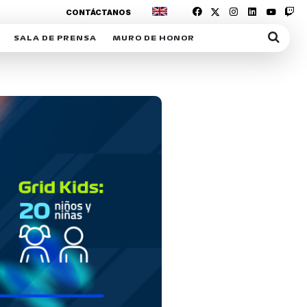
CONTÁCTANOS
SALA DE PRENSA
MURO DE HONOR
IAS
SUSCRIPCIÓN SALA DE PRENSA
IPCIÓN RACING NEWS
COMUNICADOS
OPCIÓN
COGP
ACREDITACIONES
S
RACTIVOS
Y
ICA
ER