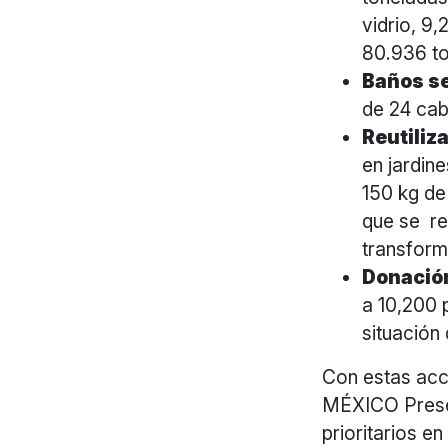
vidrio, 9
80.936 to
Baños s
de 24 cab
Reutiliz
en jardin
150 kg de
que se re
transform
Donación
a 10,200 
situación
Con estas ac
MÉXICO Presen
prioritarios e