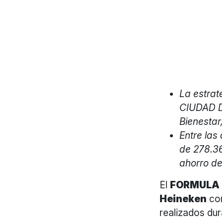
La estra
CIUDAD D
Bienestar
Entre las
de 278.36
ahorro de
El
FORMULA 1
Heineken
com
realizados dur