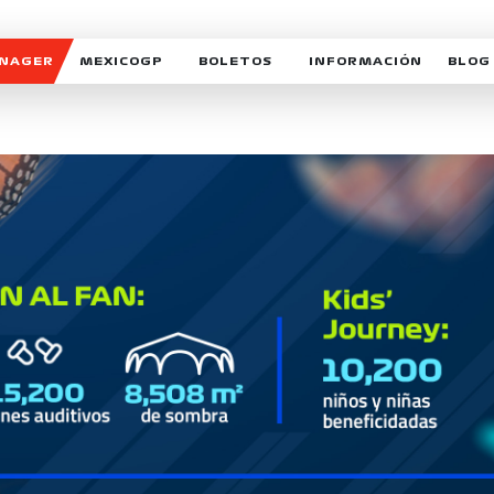
ANAGER
MEXICOGP
BOLETOS
INFORMACIÓN
BLOG
GALERIA SOCIAL
HORARIOS
NOTIC
SOMOS PARTE DEL VUELO
DUDAS
SUSCR
SOSTENIBILIDAD
DERECHO DE PRIMERA 
MEXI
CELEBRA CON NOSOTROS
REFORESTEMOS JUNTO
INTE
MOTORSPORT ACADEM
VOLUNTARIOS
EXPOSICIÓN FOTOGRÁF
CAMPEONATO
PATROCINADORES
LEGALES TICKETMAST