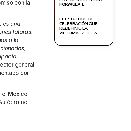
omiso con la
FORMULA 1
EL ESTALLIDO DE
: es una
CELEBRACIÓN QUE
REDEFINIÓ LA
ones futuras.
VICTORIA: MOËT &…
as a la
icionados,
mpacto
rector general
entado por
n el México
l Autódromo