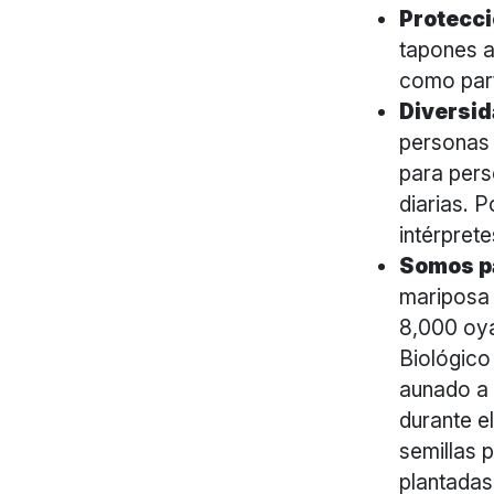
Protecci
tapones a
como part
Diversid
personas 
para pers
diarias. 
intérpret
Somos pa
mariposa 
8,000 oya
Biológico
aunado a 
durante e
semillas 
plantadas