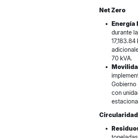
Net Zero
Energía 
durante l
17,183.84
adicional
70 kVA.
Movilida
implement
Gobierno 
con unida
estacion
Circularida
Residuos
toneladas