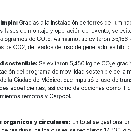
limpia:
Gracias a la instalación de torres de ilumina
as fases de montaje y operación del evento, se evit
 kilogramos de CO₂e. Asimismo, se evitaron 35,156
es de CO2, derivados del uso de generadores híbr
d sostenible:
Se evitaron 5,450 kg de CO₂e gracia
ación del programa de movilidad sostenible de la 
de la Ciudad de México, que impulsó el uso de tran
des ecoeficientes, así como de opciones como Tic
amientos remotos y Carpool.
d
 orgánicos y circulares:
En total se gestionaro
 de residuos, de los cuales se reciclaron 17,330 ki