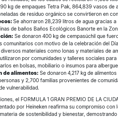
,290 kg de empaques Tetra Pak, 864,839 vasos de a
neladas de residuo orgánico se convirtieron en c
ecos:
Se ahorraron 28,239 litros de agua gracias a 
inas de baños Baños Ecológicos Banorte en la Zon
ación:
Se donaron 400 kg de cempasúchil que fuer
es comunitarios con motivo de la celebración del Dí
 diversos materiales como lonas y materiales de a
utilizaron por comunidades y talleres sociales para
arlos en bolsas, mobiliario o insumos para albergue
 de alimentos:
Se donaron 4,217 kg de alimentos
personas y 2,700 familias provenientes de comuni
 de vulnerabilidad.
ciones, el FORMULA 1 GRAN PREMIO DE LA CIUD
tado por Heineken reafirma su compromiso con l
n materia de sostenibilidad y bienestar, demostrando