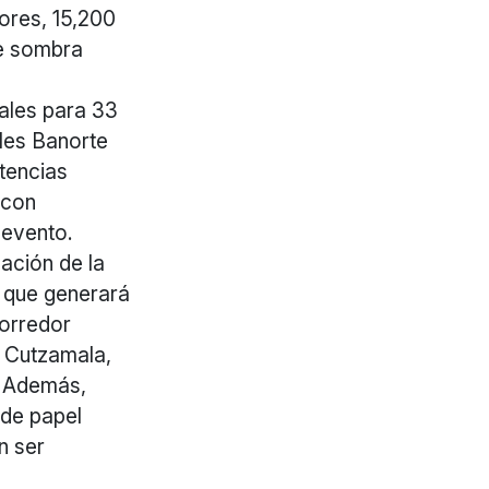
ores, 15,200
de sombra
ales para 33
les Banorte
tencias
 con
 evento.
vación de la
 que generará
Corredor
a Cutzamala,
. Además,
 de papel
n ser