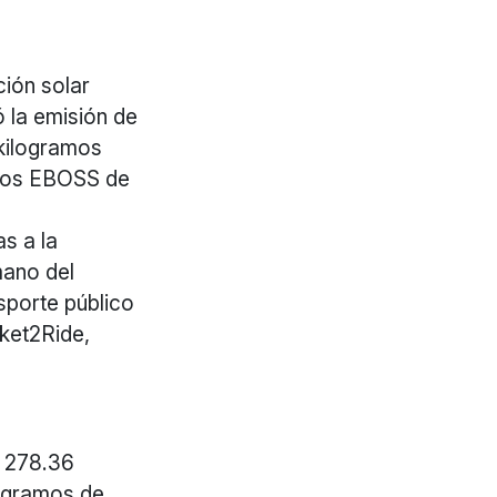
ción solar
ó la emisión de
 kilogramos
idos EBOSS de
s a la
mano del
sporte público
ket2Ride,
n 278.36
logramos de