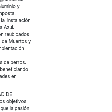
luminio y
omposta.
la instalación
a Azul.
on reubicados
a de Muertos y
mbientación
s de perros.
 beneficiando
dades en
AD DE
os objetivos
 que la pasión