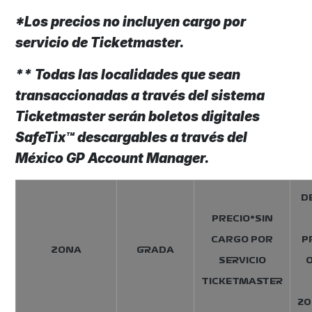
*Los precios no incluyen cargo por
servicio de Ticketmaster.
** Todas las localidades que sean
transaccionadas a través del sistema
Ticketmaster serán boletos digitales
SafeTix™ descargables a través del
México GP Account Manager.
D
PRECIO*SIN
CARGO POR
P
ZONA
GRADA
SERVICIO
TICKETMASTER
20