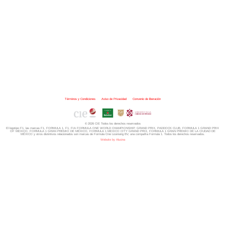
Términos y Condiciones
|
Aviso de Privacidad
|
Convenio de liberación
© 2026 CIE Todos los derechos reservados
El logotipo F1, las marcas F1, FORMULA 1, F1, FIA FORMULA ONE WORLD CHAMPIONSHIP, GRAND PRIX,
PADDOCK CLUB,
FORMULA 1 GRAND PRIX
OF MEXICO, FORMULA 1 GRAN PREMIO DE MÉXICO,
FORMULA 1 MEXICO CITY GRAND PRIX,
FORMULA 1 GRAN PREMIO DE LA CIUDAD DE
MÉXICO y otros distintivos
relacionados son marcas de Formula One Licensing BV,
una compañía Formula 1. Todos los derechos reservados.
Website by Alucina