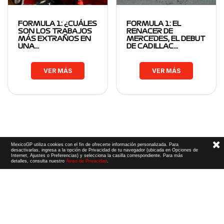
FORMULA 1: ¿CUÁLES
FORMULA 1: EL
SON LOS TRABAJOS
RENACER DE
MÁS EXTRAÑOS EN
MERCEDES, EL DEBUT
UNA…
DE CADILLAC…
VER MÁS
VER MÁS
MexicoGP utiliza cookies con el fin de ofrecerte información personalizada. Para
desactivarlas, ingresa a la opción de Privacidad de tu navegador (ubicada en Opciones de
Internet, Ajustes o Preferencias) y selecciona la casilla correspondiente. Para más
detalles, consulta nuestro
Aviso de Privacidad
.