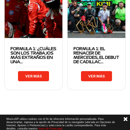
FORMULA 1: ¿CUÁLES
FORMULA 1: EL
SON LOS TRABAJOS
RENACER DE
MÁS EXTRAÑOS EN
MERCEDES, EL DEBUT
UNA…
DE CADILLAC…
VER MÁS
VER MÁS
MexicoGP utiliza cookies con el fin de ofrecerte información personalizada. Para
desactivarlas, ingresa a la opción de Privacidad de tu navegador (ubicada en Opciones de
Internet, Ajustes o Preferencias) y selecciona la casilla correspondiente. Para más
detalles, consulta nuestro
Aviso de Privacidad
.