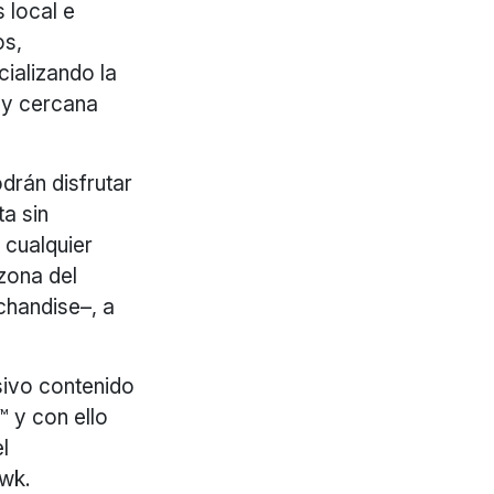
 local e
os,
cializando la
l y cercana
drán disfrutar
ta sin
 cualquier
zona del
chandise–, a
ivo contenido
y con ello
l
awk.