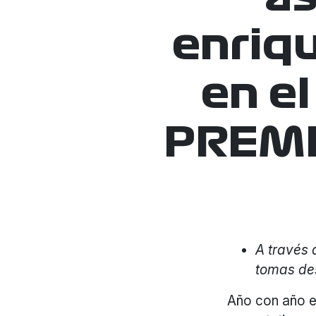
enriq
en e
PREMI
A través 
tomas de
Año con año