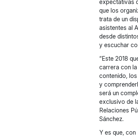
expectativas d
que los organ
trata de un di
asistentes al 
desde distinto
y escuchar co
“Este 2018 qu
carrera con la
contenido, los
y comprenderl
será un comple
exclusivo de l
Relaciones P
Sánchez.
Y es que, con 