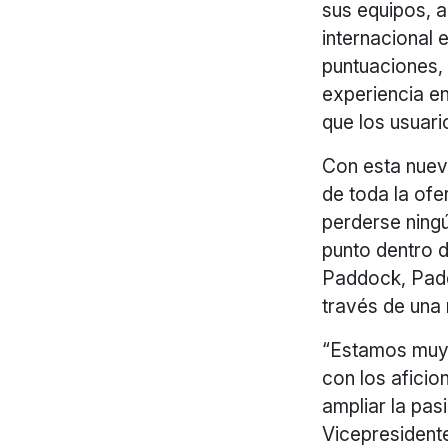
sus equipos, a
internacional 
puntuaciones, 
experiencia en
que los usuari
Con esta nueva
de toda la ofe
perderse ningú
punto dentro 
Paddock, Paddo
través de una 
“Estamos muy 
con los afic
ampliar la pas
Vicepresident