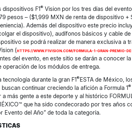
®
s dispositivos F1
Vision por los tres días del event
79 pesos – ($1,999 MXN de renta de dispositivo 
niencia). Además del dispositivo este precio inclu
olgar el dispositivo), audífonos básicos y cable de
spositivo se podrá realizar de manera exclusiva a tr
ision (
HTTPS://WWW.F1VISION.COM/FORMULA-1-GRAN-PREMIO-DE
es del evento, en este sitio se darán a conocer la
de operación de los módulos de entrega.
®
a tecnología durante la gran F1
ESTA de México, lo
®
buscan continuar creciendo la afición a Formula 1
ar a más gente a este deporte y al histórico FORM
XICO™ que ha sido condecorado por tres años c
r Evento del Año” de toda la categoría.
STICAS