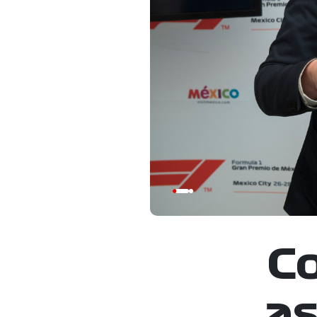
Co
as