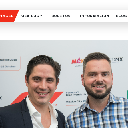
ANAGER
MEXICOGP
BOLETOS
INFORMACIÓN
BLOG
GALERIA SOCIAL
HORARIOS
NOTIC
SOMOS PARTE DEL VUELO
DUDAS
SUSCR
SOSTENIBILIDAD
DERECHO DE PRIMERA 
MEXI
CELEBRA CON NOSOTROS
REFORESTEMOS JUNTO
INTE
MOTORSPORT ACADEM
VOLUNTARIOS
EXPOSICIÓN FOTOGRÁF
CAMPEONATO
PATROCINADORES
LEGALES TICKETMAST