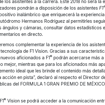
e los asistentes a la carrera. Este 2018 no será la
izadores pondrán a disposición de los asistentes
F1
spositivo inalámbrico que enriquecerá la experiencia
Autódromo Hermanos Rodríguez al permitirles seguir
s ángulos y cámaras, consultar datos estadísticos 
mentarios en directo.
eremos complementar la experiencia de los asisten
 tecnología de F1 Vision. Gracias a sus característi
®
 nuevos aficionados a F1
podrán acercarse más a 
o mejor, mientras que para los aficionados más a
mento ideal que les brinde el contenido más detall
a acción en pista”, declaró al respecto el Director 
úblicas del FORMULA 1 GRAN PREMIO DE MÉXICO
®
F1
Vision se podrá acceder a la comunicación entre