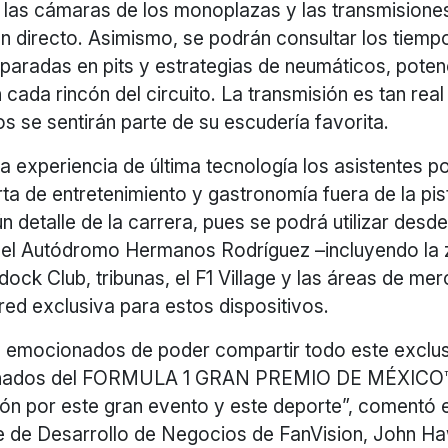
 las cámaras de los monoplazas y las transmisiones
en directo. Asimismo, se podrán consultar los tiemp
paradas en pits y estrategias de neumáticos, poten
 cada rincón del circuito. La transmisión es tan rea
os se sentirán parte de su escudería favorita.
 experiencia de última tecnología los asistentes po
rta de entretenimiento y gastronomía fuera de la pis
n detalle de la carrera, pues se podrá utilizar desde
del Autódromo Hermanos Rodríguez –incluyendo la 
ck Club, tribunas, el F1 Village y las áreas de mer
red exclusiva para estos dispositivos.
emocionados de poder compartir todo este exclus
ionados del FORMULA 1 GRAN PREMIO DE MÉXICO™ 
ión por este gran evento y este deporte”, comentó e
e de Desarrollo de Negocios de FanVision, John H