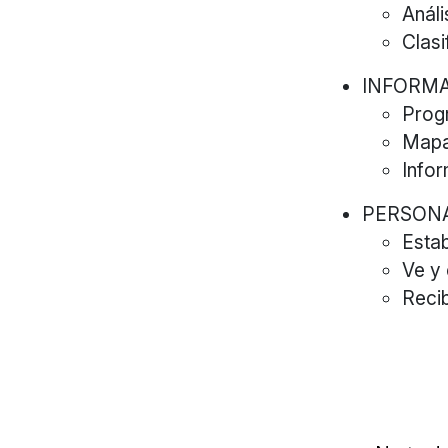
Análi
Clasi
INFORMA
Prog
Mapa
Infor
PERSONA
Estab
Ve y
Recib