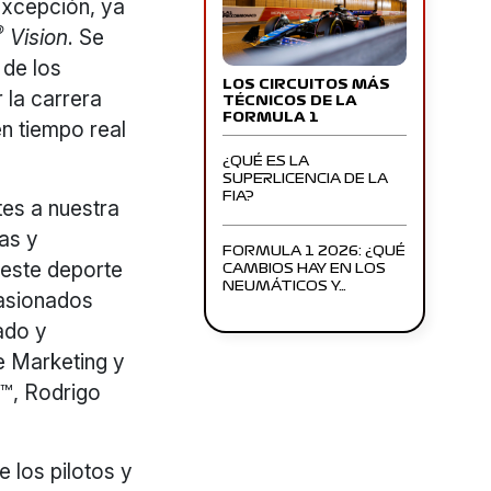
 excepción, ya
®
Vision
. Se
 de los
LOS CIRCUITOS MÁS
 la carrera
TÉCNICOS DE LA
FORMULA 1
en tiempo real
¿QUÉ ES LA
SUPERLICENCIA DE LA
FIA?
tes a nuestra
cas y
FORMULA 1 2026: ¿QUÉ
este deporte
CAMBIOS HAY EN LOS
NEUMÁTICOS Y…
pasionados
ado y
de Marketing y
™, Rodrigo
 los pilotos y