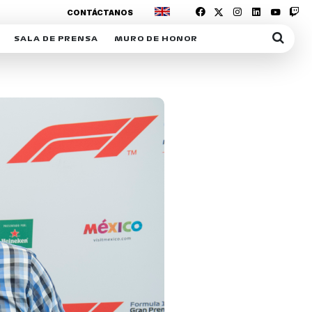
CONTÁCTANOS
SALA DE PRENSA
MURO DE HONOR
IAS
SUSCRIPCIÓN SALA DE PRENSA
IPCIÓN RACING NEWS
COMUNICADOS
OPCIÓN
COGP
ACREDITACIONES
S
RACTIVOS
Y
ICA
ER