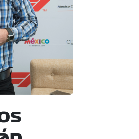
los
rán