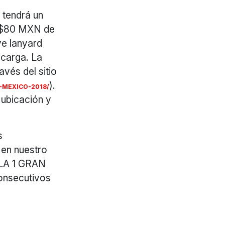
o tendrá un
+ $80 MXN de
ye lanyard
 carga. La
avés del sitio
).
-MEXICO-2018/
 ubicación y
s
en nuestro
ULA 1 GRAN
onsecutivos