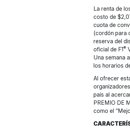
La renta de lo
costo de $2,0
cuota de conve
(cordón para c
reserva del di
®
oficial de F1
V
Una semana ant
los horarios 
Al ofrecer est
organizadores 
país al acerc
PREMIO DE MÉ
como el “Mejo
CARACTERÍ