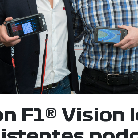
n F1® Vision 
istentes pod