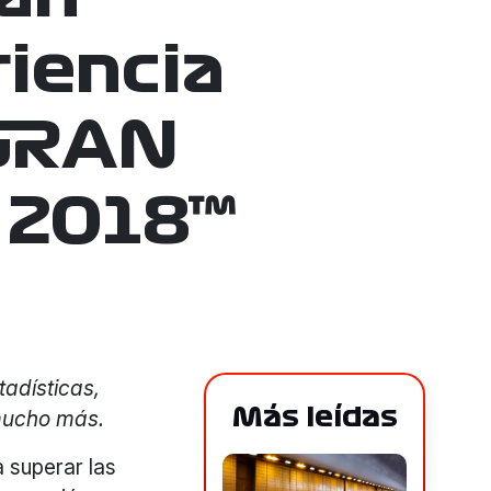
iencia
 GRAN
 2018™
tadísticas,
Más leídas
 mucho más.
 superar las