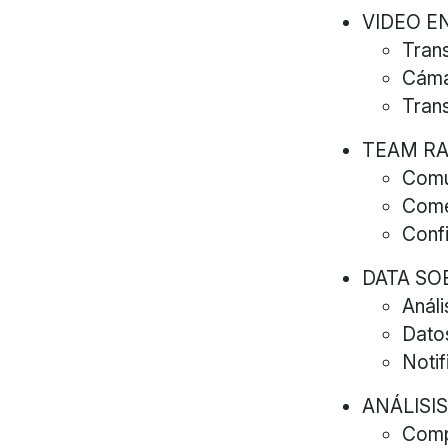
VIDEO E
Trans
Cáma
Tran
TEAM RA
Comun
Come
Conf
DATA SO
Análi
Dato
Notif
ANÁLISI
Comp