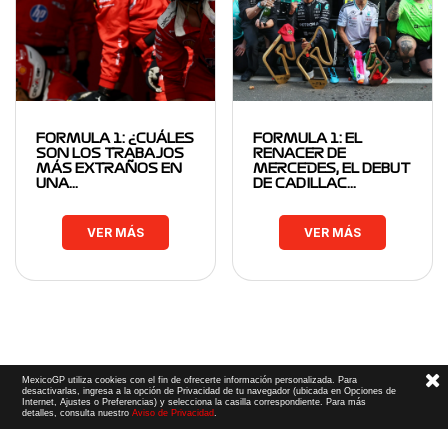
FORMULA 1: ¿CUÁLES
FORMULA 1: EL
SON LOS TRABAJOS
RENACER DE
MÁS EXTRAÑOS EN
MERCEDES, EL DEBUT
UNA…
DE CADILLAC…
VER MÁS
VER MÁS
MexicoGP utiliza cookies con el fin de ofrecerte información personalizada. Para
desactivarlas, ingresa a la opción de Privacidad de tu navegador (ubicada en Opciones de
Internet, Ajustes o Preferencias) y selecciona la casilla correspondiente. Para más
detalles, consulta nuestro
Aviso de Privacidad
.