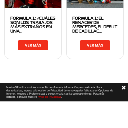
FORMULA 1: ¿CUÁLES
FORMULA 1: EL
SON LOS TRABAJOS
RENACER DE
MÁS EXTRAÑOS EN
MERCEDES, EL DEBUT
UNA…
DE CADILLAC…
VER MÁS
VER MÁS
MexicoGP utiliza cookies con el fin de ofrecerte información personalizada. Para
desactivarlas, ingresa a la opción de Privacidad de tu navegador (ubicada en Opciones de
Internet, Ajustes o Preferencias) y selecciona la casilla correspondiente. Para más
detalles, consulta nuestro
Aviso de Privacidad
.