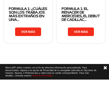
FORMULA 1: ¿CUÁLES
FORMULA 1: EL
SON LOS TRABAJOS
RENACER DE
MÁS EXTRAÑOS EN
MERCEDES, EL DEBUT
UNA…
DE CADILLAC…
VER MÁS
VER MÁS
MexicoGP utiliza cookies con el fin de ofrecerte información personalizada. Para
desactivarlas, ingresa a la opción de Privacidad de tu navegador (ubicada en Opciones de
Internet, Ajustes o Preferencias) y selecciona la casilla correspondiente. Para más
detalles, consulta nuestro
Aviso de Privacidad
.