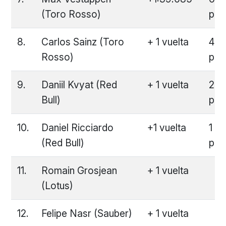
(Toro Rosso)
pun
8.
Carlos Sainz (Toro
+ 1 vuelta
4
Rosso)
pun
9.
Daniil Kvyat (Red
+ 1 vuelta
2
Bull)
pun
10.
Daniel Ricciardo
+1 vuelta
1
(Red Bull)
pun
11.
Romain Grosjean
+ 1 vuelta
(Lotus)
12.
Felipe Nasr (Sauber)
+ 1 vuelta