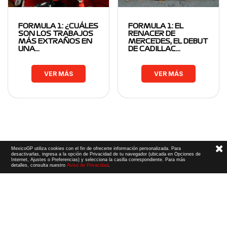
FORMULA 1: ¿CUÁLES
FORMULA 1: EL
SON LOS TRABAJOS
RENACER DE
MÁS EXTRAÑOS EN
MERCEDES, EL DEBUT
UNA…
DE CADILLAC…
VER MÁS
VER MÁS
MexicoGP utiliza cookies con el fin de ofrecerte información personalizada. Para
desactivarlas, ingresa a la opción de Privacidad de tu navegador (ubicada en Opciones de
Internet, Ajustes o Preferencias) y selecciona la casilla correspondiente. Para más
detalles, consulta nuestro
Aviso de Privacidad
.