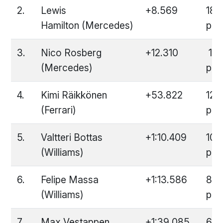
2.
Lewis
+8.569
18
Hamilton (Mercedes)
pun
3.
Nico Rosberg
+12.310
15
(Mercedes)
pun
4.
Kimi Räikkönen
+53.822
12
(Ferrari)
pun
5.
Valtteri Bottas
+1:10.409
10
(Williams)
pun
6.
Felipe Massa
+1:13.586
8
(Williams)
pun
7.
Max Vestappen
+1:39.085
6