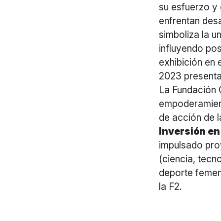
su esfuerzo y 
enfrentan desa
simboliza la u
influyendo po
exhibición en
2023 presentad
La Fundación 
empoderamiento
de acción de 
Inversión en
impulsado proy
(ciencia, tecno
deporte femen
la F2.