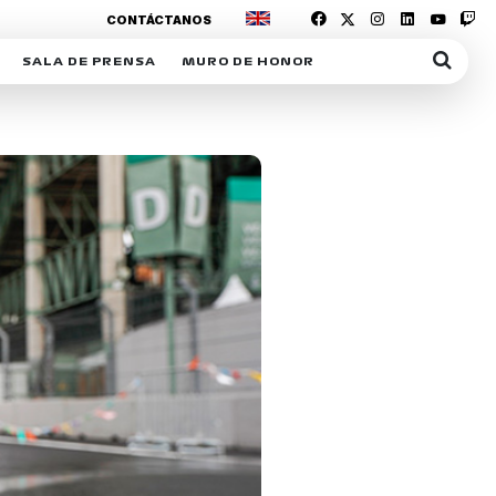
CONTÁCTANOS
SALA DE PRENSA
MURO DE HONOR
IAS
SUSCRIPCIÓN SALA DE PRENSA
IPCIÓN RACING NEWS
COMUNICADOS
OPCIÓN
COGP
ACREDITACIONES
S
RACTIVOS
Y
ICA
ER