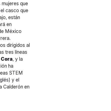
s mujeres que
 el casco que
ajo, están
ará en
 de México
rera.
s dirigidos al
s tres líneas
 Cora
, y la
ción ha
 áreas STEM
glés) y el
ta Calderón en