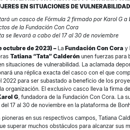
JERES EN SITUACIONES DE VULNERABILIDA
ará un casco de Fórmula 2 firmado por Karol G a 
ectos de la Fundación Con Cora
a se llevará a cabo del 17 al 30 de noviembre
 octubre de 2023) –
La
Fundación Con Cora
y 
eras
Tatiana “Tata” Calderón
unen fuerzas para 
en situaciones de vulnerabilidad. La aclamada depor
nará una réplica exacta del casco con el que compi
el 2022 para ser subastado a beneficio de los proy
la organización. El exclusivo casco lleva la firma de
Karol G
, fundadora de la Fundación Con Cora. La s
o del 17 al 30 de noviembre en la plataforma de Bo
pioneras en sus respectivos campos, Tatiana Cald
que superar muchos obstáculos para alcanzar sus m