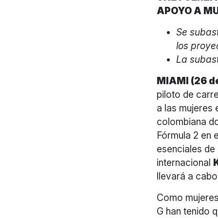
APOYO A MU
Se subast
los proy
La subast
MIAMI (26 de
piloto de carr
a las mujeres 
colombiana do
Fórmula 2 en 
esenciales de 
internacional
llevará a cab
Como mujeres 
G han tenido 