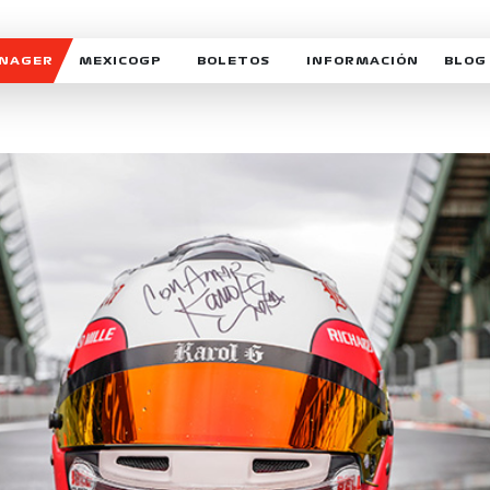
ANAGER
MEXICOGP
BOLETOS
INFORMACIÓN
BLOG
GALERIA SOCIAL
HORARIOS
NOTIC
SOMOS PARTE DEL VUELO
DUDAS
SUSCR
SOSTENIBILIDAD
DERECHO DE PRIMERA 
MEXI
CELEBRA CON NOSOTROS
REFORESTEMOS JUNTO
INTE
MOTORSPORT ACADEM
VOLUNTARIOS
EXPOSICIÓN FOTOGRÁF
CAMPEONATO
PATROCINADORES
LEGALES TICKETMAST