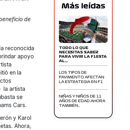
Más leídas
D
beneficio de
la reconocida
TODO LO QUE
NECESITAS SABER
brindar apoyo
PARA VIVIR LA F1ESTA
AL…
tista
tió en la
LOS TIPOS DE
PAVIMENTO AFECTAN
ectos
LA ESTRATEGIA EN F1
 la artista
ubasta se
NIÑAS Y NIÑOS DE 11
AÑOS DE EDAD AHORA
nhams Cars.
TAMBIÉN…
erón y Karol
etas. Ahora,