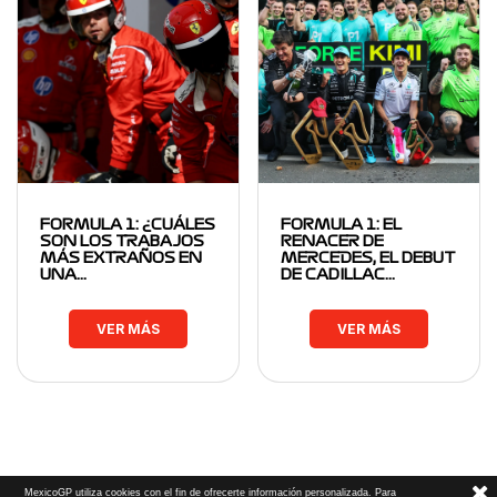
FORMULA 1: ¿CUÁLES
FORMULA 1: EL
SON LOS TRABAJOS
RENACER DE
MÁS EXTRAÑOS EN
MERCEDES, EL DEBUT
UNA…
DE CADILLAC…
VER MÁS
VER MÁS
MexicoGP utiliza cookies con el fin de ofrecerte información personalizada. Para