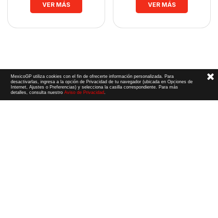
VER MÁS
VER MÁS
MexicoGP utiliza cookies con el fin de ofrecerte información personalizada. Para
desactivarlas, ingresa a la opción de Privacidad de tu navegador (ubicada en Opciones de
Internet, Ajustes o Preferencias) y selecciona la casilla correspondiente. Para más
detalles, consulta nuestro
Aviso de Privacidad
.
Términos y Condiciones
|
Aviso de Privacidad
|
Convenio de liberación
© 2026 CIE Todos los derechos reservados
El logotipo F1, las marcas F1, FORMULA 1, F1, FIA FORMULA ONE WORLD CHAMPIONSHIP, GRAND PRIX,
PADDOCK CLUB,
FORMULA 1 GRAND PRIX
OF MEXICO, FORMULA 1 GRAN PREMIO DE MÉXICO,
FORMULA 1 MEXICO CITY GRAND PRIX,
FORMULA 1 GRAN PREMIO DE LA CIUDAD DE
MÉXICO y otros distintivos
relacionados son marcas de Formula One Licensing BV,
una compañía Formula 1. Todos los derechos reservados.