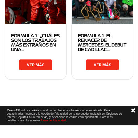
FORMULA 1: ¿CUÁLES
FORMULA 1: EL
SON LOS TRABAJOS
RENACER DE
MÁS EXTRAÑOS EN
MERCEDES, EL DEBUT
UNA…
DE CADILLAC…
VER MÁS
VER MÁS
MexicoGP utiliza cookies con el fin de ofrecerte información personalizada. Para
desactivarlas, ingresa a la opción de Privacidad de tu navegador (ubicada en Opciones de
Internet, Ajustes o Preferencias) y selecciona la casilla correspondiente. Para más
detalles, consulta nuestro
Aviso de Privacidad
.