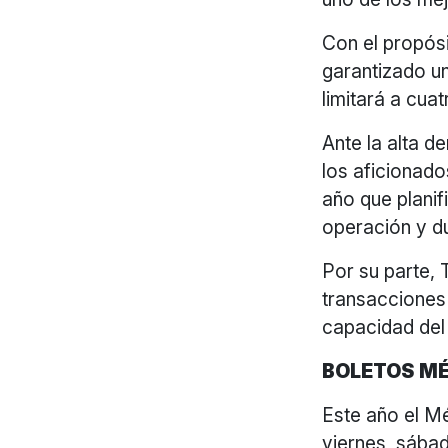
Con el propósi
garantizado u
limitará a cua
Ante la alta 
los aficionado
año que planif
operación y du
Por su parte, 
transacciones
capacidad del
BOLETOS MÉ
Este año el M
viernes, sábad