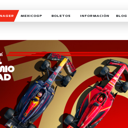
ANAGER
MEXICOGP
BOLETOS
INFORMACIÓN
BLOG
GALERIA SOCIAL
HORARIOS
NOTIC
SOMOS PARTE DEL VUELO
DUDAS
SUSCR
SOSTENIBILIDAD
DERECHO DE PRIMERA 
MEXI
CELEBRA CON NOSOTROS
REFORESTEMOS JUNTO
INTE
MOTORSPORT ACADEM
VOLUNTARIOS
EXPOSICIÓN FOTOGRÁF
CAMPEONATO
PATROCINADORES
LEGALES TICKETMAST