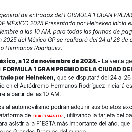
 general de entradas del FORMULA 1 GRAN PREMI
E MÉXICO 2025 Presentado por Heineken inicia es
iembre a las 10 AM, para todas las formas de pag
n 2025 del México GP se realizará del 24 al 26 de 
o Hermanos Rodríguez.
xico, a 12 de noviembre de 2024.-
La venta ge
el
FORMULA 1 GRAN PREMIO DE LA CIUDAD DE
tado por Heineken,
que se disputará del 24 al 26
ño en el Autódromo Hermanos Rodríguez iniciará es
e a partir de las 10 AM.
os al automovilismo podrán adquirir sus boletos ex
plataforma de
, utilizando la tarjeta del 
TICKETMASTER
ara asistir a la F1ESTA más importante del año, que
jores Grandes Premios del mundo.