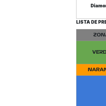
Diamo
LISTA DE P
ZON
VER
NARA