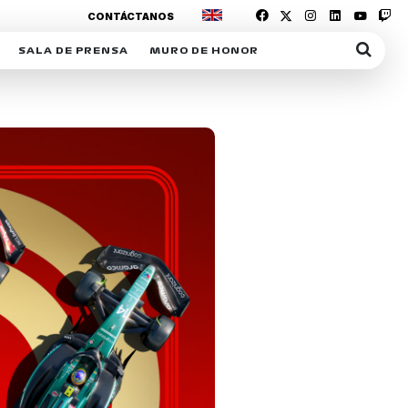
CONTÁCTANOS
SALA DE PRENSA
MURO DE HONOR
IAS
SUSCRIPCIÓN SALA DE PRENSA
IPCIÓN RACING NEWS
COMUNICADOS
OPCIÓN
COGP
ACREDITACIONES
S
RACTIVOS
Y
ICA
ER