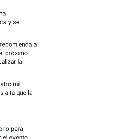
 ha
nta y se
e recomienda a
del próximo
alizar la
atro mil
 alta que la
bono para
r el evento