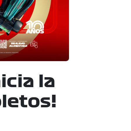
cia la
letos!