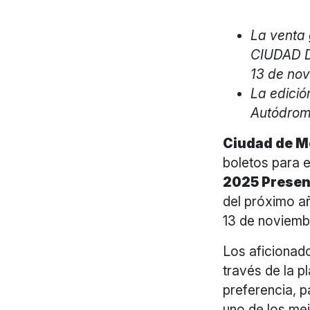
La venta
CIUDAD D
13 de nov
La edició
Autódrom
Ciudad de Mé
boletos para 
2025 Presen
del próximo a
13 de noviembr
Los aficionad
través de la 
preferencia, p
uno de los me