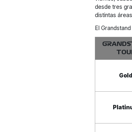
desde tres gra
distintas áre
El Grandstand 
GRANDS
TOU
Gol
Plati