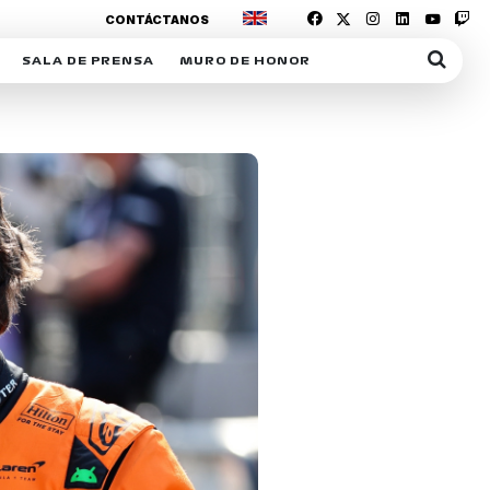
CONTÁCTANOS
SALA DE PRENSA
MURO DE HONOR
IAS
SUSCRIPCIÓN SALA DE PRENSA
IPCIÓN RACING NEWS
COMUNICADOS
OPCIÓN
COGP
ACREDITACIONES
S
RACTIVOS
Y
ICA
ER