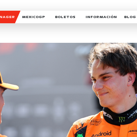
ANAGER
MEXICOGP
BOLETOS
INFORMACIÓN
BLOG
GALERIA SOCIAL
HORARIOS
NOTIC
SOMOS PARTE DEL VUELO
DUDAS
SUSCR
SOSTENIBILIDAD
DERECHO DE PRIMERA 
MEXI
CELEBRA CON NOSOTROS
REFORESTEMOS JUNTO
INTE
MOTORSPORT ACADEM
VOLUNTARIOS
EXPOSICIÓN FOTOGRÁF
CAMPEONATO
PATROCINADORES
LEGALES TICKETMAST