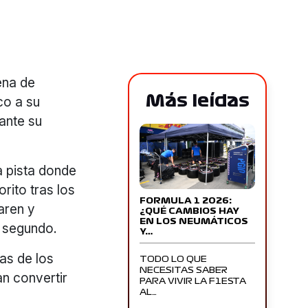
ena de
Más leídas
co a su
ante su
a pista donde
orito tras los
FORMULA 1 2026:
aren y
¿QUÉ CAMBIOS HAY
EN LOS NEUMÁTICOS
o segundo.
Y…
as de los
TODO LO QUE
NECESITAS SABER
an convertir
PARA VIVIR LA F1ESTA
AL…