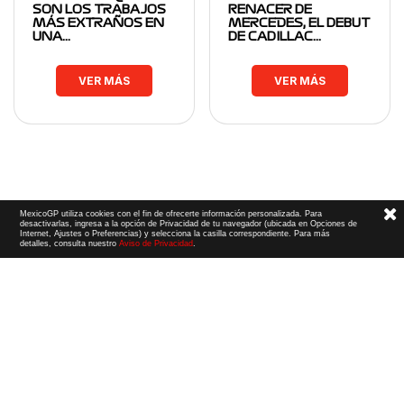
SON LOS TRABAJOS
RENACER DE
MÁS EXTRAÑOS EN
MERCEDES, EL DEBUT
UNA…
DE CADILLAC…
VER MÁS
VER MÁS
MexicoGP utiliza cookies con el fin de ofrecerte información personalizada. Para
desactivarlas, ingresa a la opción de Privacidad de tu navegador (ubicada en Opciones de
Internet, Ajustes o Preferencias) y selecciona la casilla correspondiente. Para más
detalles, consulta nuestro
Aviso de Privacidad
.