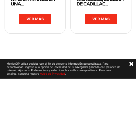
UNA…
DE CADILLAC…
VER MÁS
VER MÁS
MexicoGP utiliza cookies con el fin de ofrecerte información personalizada. Para
desactivarlas, ingresa a la opción de Privacidad de tu navegador (ubicada en Opciones de
Internet, Ajustes o Preferencias) y selecciona la casilla correspondiente. Para más
detalles, consulta nuestro
Aviso de Privacidad
.
Términos y Condiciones
|
Aviso de Privacidad
|
Convenio de liberación