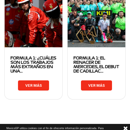
FORMULA 1: ¿CUÁLES
FORMULA 1: EL
SON LOS TRABAJOS
RENACER DE
MÁS EXTRAÑOS EN
MERCEDES, EL DEBUT
UNA…
DE CADILLAC…
VER MÁS
VER MÁS
MexicoGP utiliza cookies con el fin de ofrecerte información personalizada. Para